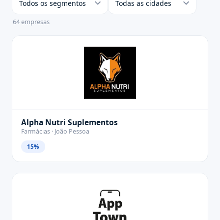
64
empresas
Alpha Nutri Suplementos
Farmácias · João Pessoa
15%