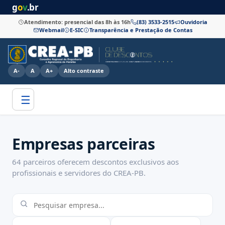
g
o
v
.br
Atendimento: presencial das 8h às 16h
(83) 3533-2515
Ouvidoria
Webmail
E-SIC
Transparência e Prestação de Contas
A-
A
A+
Alto contraste
☰
Empresas parceiras
64 parceiros oferecem descontos exclusivos aos
profissionais e servidores do CREA-PB.