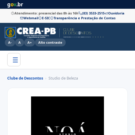
g
o
v
.br
Atendimento: presencial das 8h às 16h
(83) 3533-2515
Ouvidoria
Webmail
E-SIC
Transparência e Prestação de Contas
A-
A
A+
Alto contraste
☰
Clube de Descontos
›
Studio de Beleza