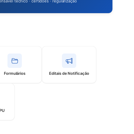
onsável técnico · certidões · regularização
Formulários
Editais de Notificação
SPU