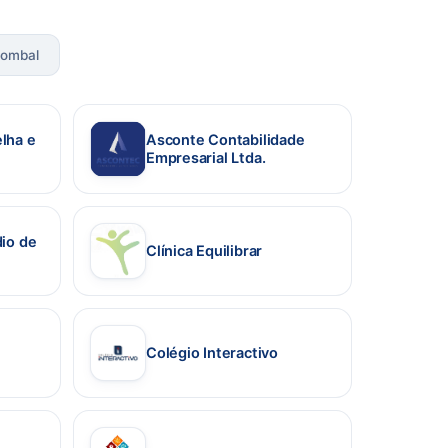
ombal
lha e
Asconte Contabilidade
Empresarial Ltda.
(abre em nova aba)
dio de
Clínica Equilibrar
(abre em nova aba)
Colégio Interactivo
(abre em nova aba)