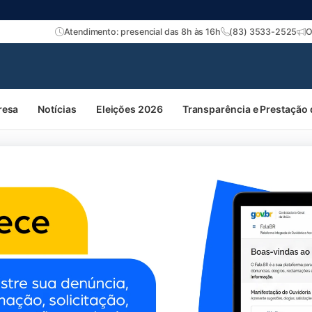
 de Engenharia e Agronomia d
Atendimento: presencial das 8h às 16h
(83) 3533-2525
O
resa
Notícias
Eleições 2026
Transparência e Prestação