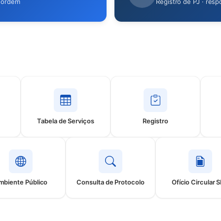
e ordem
Registro de PJ · resp
Tabela de Serviços
Registro
em nova aba)
mbiente Público
Consulta de Protocolo
Ofício Circular 
(abre em nova aba)
(abre em nova aba)