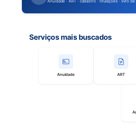
Anuidade · ART · cadastro · titulações · livro d
Serviços mais buscados
Anuidade
ART
(abre em nova aba)
(abre 
A