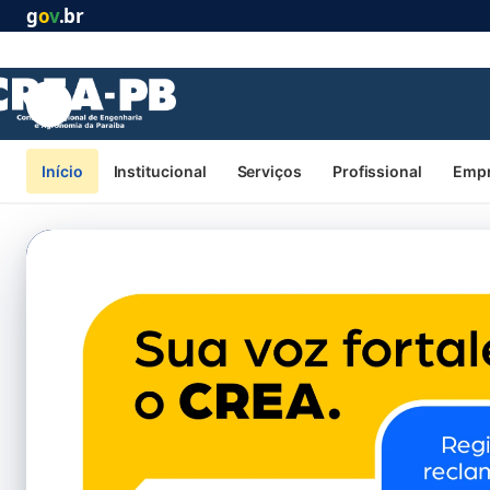
CREA-PB - Conselho Regional
g
o
v
.br
Início
Institucional
Serviços
Profissional
Emp