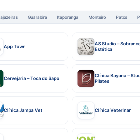
ajazeiras
Guarabira
Itaporanga
Monteiro
Patos
P
AS Studio – Sobrance
App Town
Estética
 em nova aba)
(abre em nova aba)
Clínica Bayona – Stu
Cervejaria – Toca do Sapo
Pilates
 em nova aba)
(abre em nova aba)
Clínica Jampa Vet
Clínica Veterinar
 em nova aba)
(abre em nova aba)