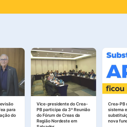
evisão
Vice-presidente do Crea-
Crea-PB 
fea para
PB participa da 3ª Reunião
sistema e
zação do
do Fórum de Creas da
substitu
Região Nordeste em
nova fun
Salvador