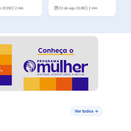
o 2026
2 min
03 de ago 2026
2 min
Ver todos →
(abre em nova aba)