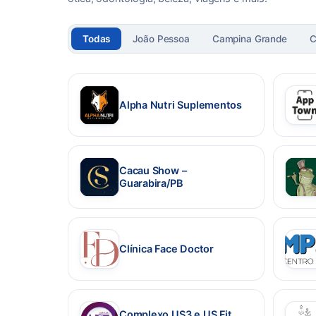
Todas
João Pessoa
Campina Grande
C
Alpha Nutri Suplementos
(abre em nova aba)
(abre
Cacau Show –
Guarabira/PB
(abre em nova aba)
(abre
Clínica Face Doctor
(abre em nova aba)
(abre
Complexo US3 e US Fit