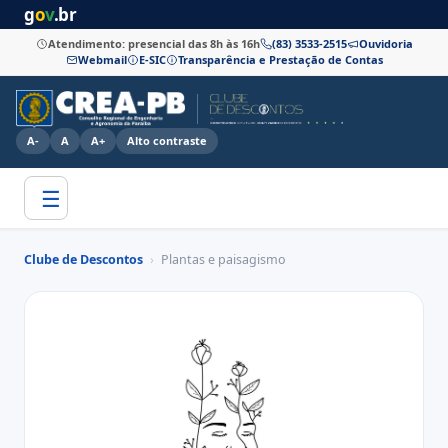
g
o
v
.br
Atendimento: presencial das 8h às 16h
(83) 3533-2515
Ouvidoria
Webmail
E-SIC
Transparência e Prestação de Contas
A-
A
A+
Alto contraste
☰
Clube de Descontos
›
Plantas e paisagismo