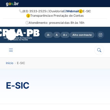
g
o
v
.br
i
(83) 3533-2525
Ouvidoria
Webmail
E-SIC
i
Transparência e Prestação de Contas
Atendimento: presencial das 8h às 16h
A-
A
A+
Alto contraste
Início
›
E-SIC
E-SIC