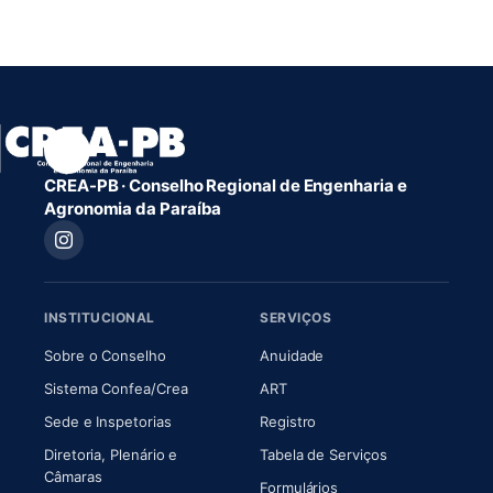
CREA-PB · Conselho Regional de Engenharia e
Agronomia da Paraíba
INSTITUCIONAL
SERVIÇOS
(abre em nova aba)
(abre em nova aba)
Sobre o Conselho
Anuidade
(abre em nova aba)
(abre em nova aba)
Sistema Confea/Crea
ART
Sede e Inspetorias
Registro
Diretoria, Plenário e
Tabela de Serviços
(abre em nova aba)
Câmaras
Formulários