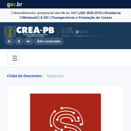
g
o
v
.br
Atendimento: presencial das 8h às 16h
(83) 3533-2515
Ouvidoria
Webmail
E-SIC
Transparência e Prestação de Contas
A-
A
A+
Alto contraste
☰
Clube de Descontos
›
Negócios