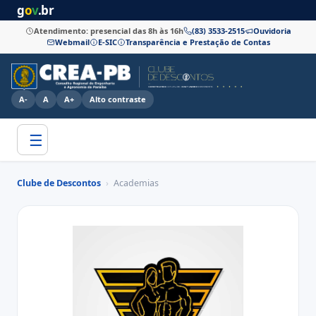
g
o
v
.br
Atendimento: presencial das 8h às 16h
(83) 3533-2515
Ouvidoria
Webmail
E-SIC
Transparência e Prestação de Contas
A-
A
A+
Alto contraste
☰
Clube de Descontos
›
Academias