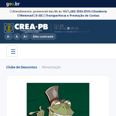
g
o
v
.br
Atendimento: presencial das 8h às 16h
(83) 3533-2515
Ouvidoria
Webmail
E-SIC
Transparência e Prestação de Contas
A-
A
A+
Alto contraste
☰
Clube de Descontos
›
Alimentação