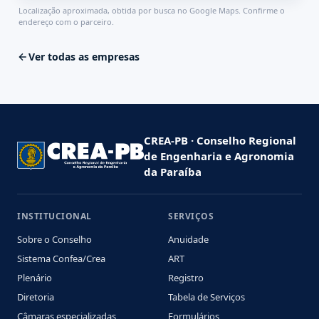
Localização aproximada, obtida por busca no Google Maps. Confirme o
endereço com o parceiro.
Ver todas as empresas
CREA-PB · Conselho Regional
de Engenharia e Agronomia
da Paraíba
INSTITUCIONAL
SERVIÇOS
Sobre o Conselho
Anuidade
Sistema Confea/Crea
ART
Plenário
Registro
Diretoria
Tabela de Serviços
Câmaras especializadas
Formulários