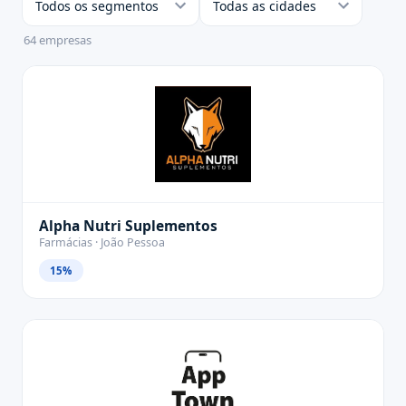
64
empresas
Alpha Nutri Suplementos
Farmácias · João Pessoa
15%