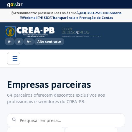
g
o
v
.br
Atendimento: presencial das 8h às 16h
(83) 3533-2515
Ouvidoria
Webmail
E-SIC
Transparência e Prestação de Contas
A-
A
A+
Alto contraste
☰
Empresas parceiras
64 parceiros oferecem descontos exclusivos aos
profissionais e servidores do CREA-PB.