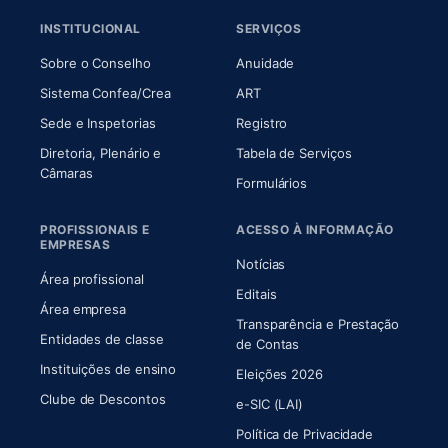
INSTITUCIONAL
SERVIÇOS
(abre em nova aba)
(abre em nova aba)
Sobre o Conselho
Anuidade
(abre em nova aba)
(abre em nova aba)
Sistema Confea/Crea
ART
Sede e Inspetorias
Registro
Diretoria, Plenário e
Tabela de Serviços
(abre em nova aba)
Câmaras
Formulários
PROFISSIONAIS E
ACESSO À INFORMAÇÃO
EMPRESAS
Notícias
Área profissional
Editais
Área empresa
Transparência e Prestação
Entidades de classe
(abre em nova aba)
de Contas
Instituições de ensino
Eleições 2026
Clube de Descontos
e-SIC (LAI)
Política de Privacidade