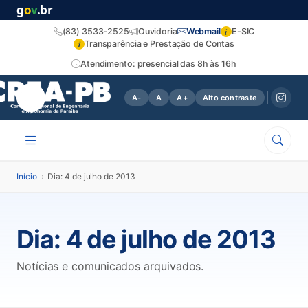
g
o
v
.br
i
(83) 3533-2525
Ouvidoria
Webmail
E-SIC
i
Transparência e Prestação de Contas
Atendimento: presencial das 8h às 16h
A-
A
A+
Alto contraste
Início
›
Dia: 4 de julho de 2013
Dia:
4 de julho de 2013
Notícias e comunicados arquivados.