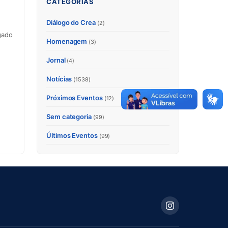
CATEGORIAS
Diálogo do Crea
(2)
gado
Homenagem
(3)
Jornal
(4)
Notícias
(1538)
Próximos Eventos
(12)
Sem categoria
(99)
Últimos Eventos
(99)