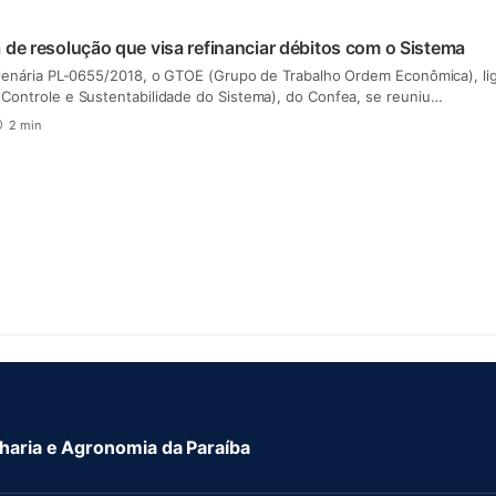
 de resolução que visa refinanciar débitos com o Sistema
Plenária PL-0655/2018, o GTOE (Grupo de Trabalho Ordem Econômica), li
Controle e Sustentabilidade do Sistema), do Confea, se reuniu…
2 min
aria e Agronomia da Paraíba