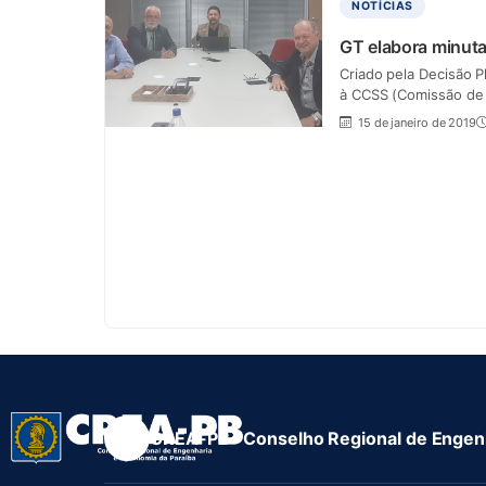
NOTÍCIAS
GT elabora minuta
Criado pela Decisão 
à CCSS (Comissão de 
15 de janeiro de 2019
CREA-PB · Conselho Regional de Engenh