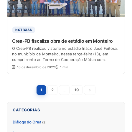
NOTÍCIAS
Crea-PB fiscaliza obra de estádio em Monteiro
O Crea-PB realizou vistoria no estádio Inácio José Feitosa,
no município de Monteiro, nessa terça-feira (13), em
cumprimento ao Termo de Cooperação Mútua com…
16 de dezembro de 2022
1 min
Paginação
1
2
…
19
Próxima
de
posts
CATEGORIAS
Diálogo do Crea
(2)