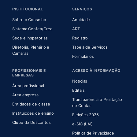
INSTITUCIONAL
SERVIÇOS
(abre em nova aba)
(abre em nova aba)
Sobre o Conselho
Anuidade
(abre em nova aba)
(abre em nova aba)
Sistema Confea/Crea
ART
Sede e Inspetorias
Registro
Diretoria, Plenário e
Tabela de Serviços
(abre em nova aba)
Câmaras
Formulários
PROFISSIONAIS E
ACESSO À INFORMAÇÃO
EMPRESAS
Notícias
Área profissional
Editais
Área empresa
Transparência e Prestação
Entidades de classe
(abre em nova aba)
de Contas
Instituições de ensino
Eleições 2026
Clube de Descontos
e-SIC (LAI)
Política de Privacidade