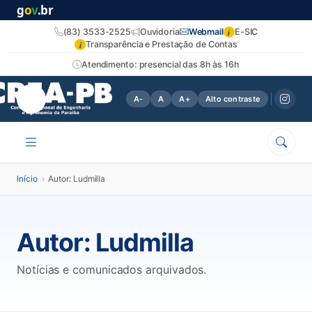
g
o
v
.br
i
(83) 3533-2525
Ouvidoria
Webmail
E-SIC
i
Transparência e Prestação de Contas
Atendimento: presencial das 8h às 16h
A-
A
A+
Alto contraste
Início
›
Autor: Ludmilla
Autor:
Ludmilla
Notícias e comunicados arquivados.