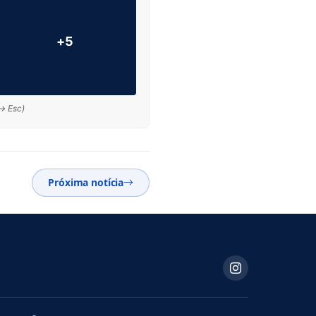
+5
 → Esc)
Próxima notícia