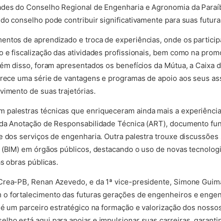
ades do Conselho Regional de Engenharia e Agronomia da Paraíb
o conselho pode contribuir significativamente para suas futuras
entos de aprendizado e troca de experiências, onde os partici
 e fiscalização das atividades profissionais, bem como na prom
lém disso, foram apresentados os benefícios da Mútua, a Caixa 
ferece uma série de vantagens e programas de apoio aos seus as
vimento de suas trajetórias.
palestras técnicas que enriqueceram ainda mais a experiência
 da Anotação de Responsabilidade Técnica (ART), documento fu
e dos serviços de engenharia. Outra palestra trouxe discussões
 (BIM) em órgãos públicos, destacando o uso de novas tecnologi
as obras públicas.
Crea-PB, Renan Azevedo, e da 1ª vice-presidente, Simone Guima
o fortalecimento das futuras gerações de engenheiros e engen
 é um parceiro estratégico na formação e valorização dos nossos 
ho está aqui para apoiar e impulsionar suas carreiras, garanti