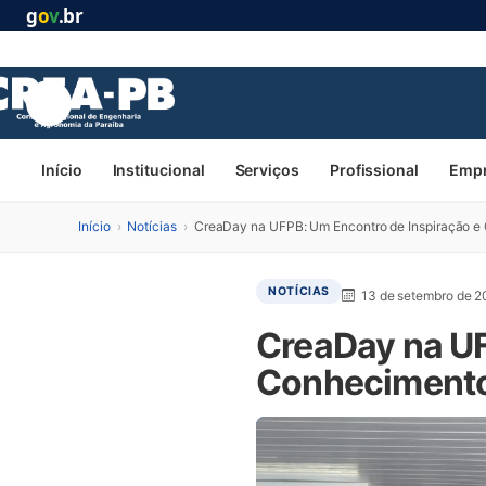
g
o
v
.br
Início
Institucional
Serviços
Profissional
Emp
Início
›
Notícias
›
CreaDay na UFPB: Um Encontro de Inspiração e
NOTÍCIAS
13 de setembro de 
CreaDay na UF
Conhecimento