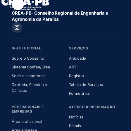
CREA-PB · Conselho Regional de Engenharia e
Agronomia da Paraíba
INSTITUCIONAL
SERVIÇOS
(abre em nova aba)
(abre em nova aba)
Sobre o Conselho
Anuidade
(abre em nova aba)
(abre em nova aba)
Sistema Confea/Crea
ART
Sede e Inspetorias
Registro
Diretoria, Plenário e
Tabela de Serviços
(abre em nova aba)
Câmaras
Formulários
PROFISSIONAIS E
ACESSO À INFORMAÇÃO
EMPRESAS
Notícias
Área profissional
Editais
Área empresa