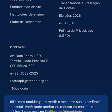
Transparência e Prestação
Entidades de classe
(abre em nova aba)
de Contas
Instituições de ensino
Eleições 2026
Clube de Descontos
e-SIC (LAI)
Política de Privacidade
(LGPD)
CONTATO
Av. Dom Pedro I, 809
Tambiá · João Pessoa/PB ·
CEP 58020-538
(83) 3533-2525
creapb@creapb.org.br
Ouvidoria
Utilizamos cookies para medir e melhorar sua experiência
© 2026 CREA-PB · Todos os direitos reservados
no portal. Você pode aceitar ou recusar os cookies de
Acessibilidade
·
Mapa do site
·
LGPD
análise. Saiba mais na
Política de Privacidade
.