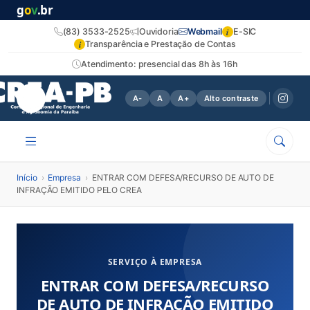
g
o
v
.br
i
(83) 3533-2525
Ouvidoria
Webmail
E-SIC
i
Transparência e Prestação de Contas
Atendimento: presencial das 8h às 16h
A-
A
A+
Alto contraste
Início
›
Empresa
›
ENTRAR COM DEFESA/RECURSO DE AUTO DE
INFRAÇÃO EMITIDO PELO CREA
SERVIÇO À EMPRESA
ENTRAR COM DEFESA/RECURSO
DE AUTO DE INFRAÇÃO EMITIDO