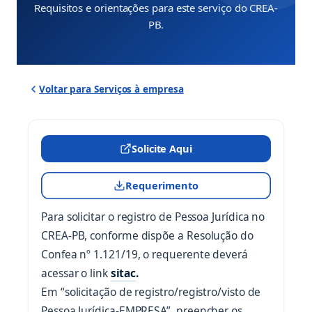
Requisitos e orientações para este serviço do CREA-
PB.
Voltar para Serviços à empresa
Solicite Aqui
(abre em nova aba)
Requerimento
(abre em nova aba)
Para solicitar o registro de Pessoa Jurídica no
CREA-PB, conforme dispõe a Resolução do
Confea nº 1.121/19, o requerente deverá
(abre em nova aba)
acessar o link
sitac
.
Em “solicitação de registro/registro/visto de
Pessoa Jurídica-EMPRESA”, preencher os