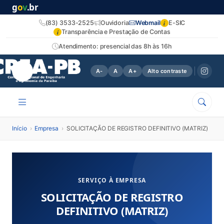
g
o
v
.br
i
(83) 3533-2525
Ouvidoria
Webmail
E-SIC
i
Transparência e Prestação de Contas
Atendimento: presencial das 8h às 16h
A-
A
A+
Alto contraste
Início
›
Empresa
›
SOLICITAÇÃO DE REGISTRO DEFINITIVO (MATRIZ)
SERVIÇO À EMPRESA
SOLICITAÇÃO DE REGISTRO
DEFINITIVO (MATRIZ)