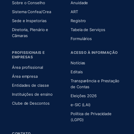
(abre em nova aba)
(abre em nova aba)
Sobre o Conselho
Anuidade
(abre em nova aba)
(abre em nova aba)
Sistema Confea/Crea
ART
Sede e Inspetorias
Registro
Diretoria, Plenário e
Tabela de Serviços
(abre em nova aba)
Câmaras
Formulários
PROFISSIONAIS E
ACESSO À INFORMAÇÃO
EMPRESAS
Notícias
Área profissional
Editais
Área empresa
Transparência e Prestação
Entidades de classe
(abre em nova aba)
de Contas
Instituições de ensino
Eleições 2026
Clube de Descontos
e-SIC (LAI)
Política de Privacidade
(LGPD)
CONTATO