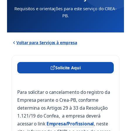
Requisitos e orientações para este serviço do CREA-
PB.
Voltar para Serviços à empresa
Solicite Aqui
(abre em nova aba)
Para solicitar o cancelamento do registro da
Empresa perante o Crea-PB, conforme
determina os Artigos 29 à 33 da Resolução
1.121/19 do Confea, a empresa deverá
(abre em nova ab
acessar o link
Empresa/Profissional
, neste