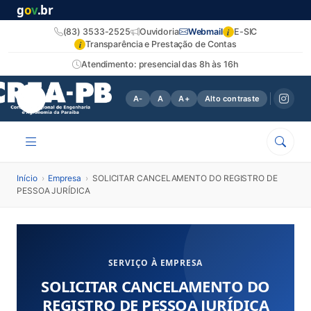
g
o
v
.br
i
(83) 3533-2525
Ouvidoria
Webmail
E-SIC
i
Transparência e Prestação de Contas
Atendimento: presencial das 8h às 16h
A-
A
A+
Alto contraste
Início
›
Empresa
›
SOLICITAR CANCELAMENTO DO REGISTRO DE
PESSOA JURÍDICA
SERVIÇO À EMPRESA
SOLICITAR CANCELAMENTO DO
REGISTRO DE PESSOA JURÍDICA