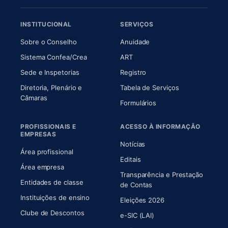
INSTITUCIONAL
SERVIÇOS
(abre em nova aba)
(abre em nova aba)
Sobre o Conselho
Anuidade
(abre em nova aba)
(abre em nova aba)
Sistema Confea/Crea
ART
Sede e Inspetorias
Registro
Diretoria, Plenário e
Tabela de Serviços
(abre em nova aba)
Câmaras
Formulários
PROFISSIONAIS E
ACESSO À INFORMAÇÃO
EMPRESAS
Notícias
Área profissional
Editais
Área empresa
Transparência e Prestação
Entidades de classe
(abre em nova aba)
de Contas
Instituições de ensino
Eleições 2026
Clube de Descontos
e-SIC (LAI)