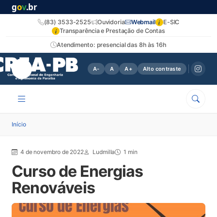
g
o
v
.br
i
(83) 3533-2525
Ouvidoria
Webmail
E-SIC
i
Transparência e Prestação de Contas
Atendimento: presencial das 8h às 16h
A-
A
A+
Alto contraste
Início
4 de novembro de 2022
Ludmilla
1 min
Curso de Energias
Renováveis