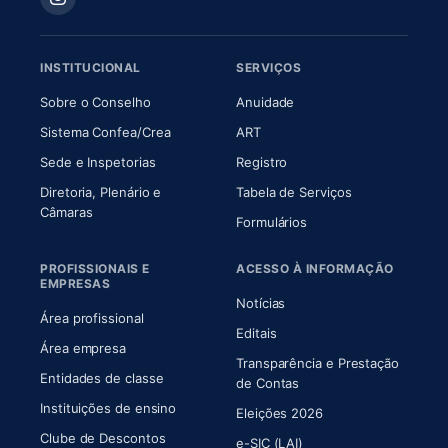
INSTITUCIONAL
SERVIÇOS
(abre em nova aba)
(abre em nova aba)
Sobre o Conselho
Anuidade
(abre em nova aba)
(abre em nova aba)
Sistema Confea/Crea
ART
Sede e Inspetorias
Registro
Diretoria, Plenário e
Tabela de Serviços
(abre em nova aba)
Câmaras
Formulários
PROFISSIONAIS E
ACESSO À INFORMAÇÃO
EMPRESAS
Notícias
Área profissional
Editais
Área empresa
Transparência e Prestação
Entidades de classe
(abre em nova aba)
de Contas
Instituições de ensino
Eleições 2026
Clube de Descontos
e-SIC (LAI)