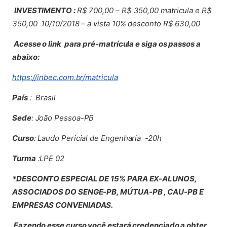
INVESTIMENTO :
R$ 700,00 – R$ 350,00 matricula e R$
350,00 10/10/2018 – a vista 10% desconto R$ 630,00
Acesse o link para pré-matrícula e siga os passos a
abaixo:
(abre em nova aba)
https://inbec.com.br/matricula
País
:
Brasil
Sede
: João Pessoa-PB
Curso
: Laudo Pericial de Engenharia -20h
Turma
:LPE 02
*DESCONTO ESPECIAL DE 15% PARA EX-ALUNOS,
ASSOCIADOS DO SENGE-PB, MÚTUA-PB , CAU-PB E
EMPRESAS CONVENIADAS.
Fazendo esse curso você estará credenciado a obter