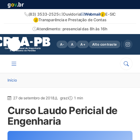
g
o
v
.br
i
(83) 3533-2525
Ouvidoria
Webmail
E-SIC
i
Transparência e Prestação de Contas
Atendimento: presencial das 8h às 16h
A-
A
A+
Alto contraste
Início
27 de setembro de 2018
grazi
1 min
Curso Laudo Pericial de
Engenharia