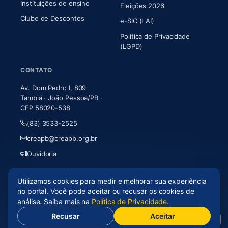
Instituições de ensino
Eleições 2026
Clube de Descontos
e-SIC (LAI)
Política de Privacidade
(LGPD)
CONTATO
Av. Dom Pedro I, 809
Tambiá · João Pessoa/PB ·
CEP 58020-538
(83) 3533-2525
creapb@creapb.org.br
Ouvidoria
Utilizamos cookies para medir e melhorar sua experiência
© 2026 CREA-PB · Todos os direitos reservados
no portal. Você pode aceitar ou recusar os cookies de
Acessibilidade
·
Mapa do site
·
LGPD
análise. Saiba mais na
Política de Privacidade
.
Recusar
Aceitar
(abre em nova aba)
Desenvolvido por
Axium Analytics