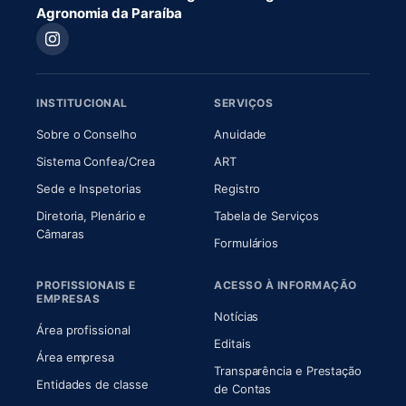
Agronomia da Paraíba
INSTITUCIONAL
SERVIÇOS
(abre em nova aba)
(abre em nova aba)
Sobre o Conselho
Anuidade
(abre em nova aba)
(abre em nova aba)
Sistema Confea/Crea
ART
Sede e Inspetorias
Registro
Diretoria, Plenário e
Tabela de Serviços
(abre em nova aba)
Câmaras
Formulários
PROFISSIONAIS E
ACESSO À INFORMAÇÃO
EMPRESAS
Notícias
Área profissional
Editais
Área empresa
Transparência e Prestação
Entidades de classe
(abre em nova aba)
de Contas