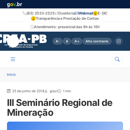
g
o
v
.br
i
(83) 3533-2525
Ouvidoria
Webmail
E-SIC
i
Transparência e Prestação de Contas
Atendimento: presencial das 8h às 16h
A-
A
A+
Alto contraste
Início
25 de junho de 2018
grazi
1 min
III Seminário Regional de
Mineração