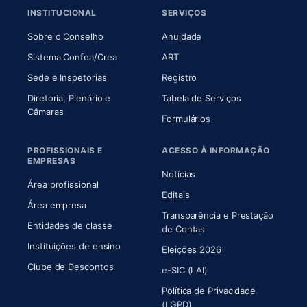
INSTITUCIONAL
SERVIÇOS
(abre em nova aba)
(abre em nova aba)
Sobre o Conselho
Anuidade
(abre em nova aba)
(abre em nova aba)
Sistema Confea/Crea
ART
Sede e Inspetorias
Registro
Diretoria, Plenário e
Tabela de Serviços
(abre em nova aba)
Câmaras
Formulários
PROFISSIONAIS E
ACESSO À INFORMAÇÃO
EMPRESAS
Notícias
Área profissional
Editais
Área empresa
Transparência e Prestação
Entidades de classe
(abre em nova aba)
de Contas
Instituições de ensino
Eleições 2026
Clube de Descontos
e-SIC (LAI)
Política de Privacidade
(LGPD)