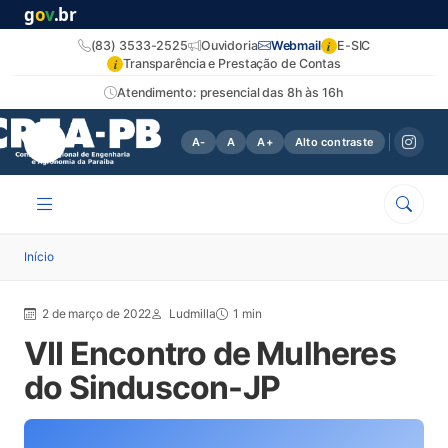
g
o
v
.br
i
(83) 3533-2525
Ouvidoria
Webmail
E-SIC
i
Transparência e Prestação de Contas
Atendimento: presencial das 8h às 16h
A-
A
A+
Alto contraste
Início
2 de março de 2022
Ludmilla
1 min
VII Encontro de Mulheres
do Sinduscon-JP