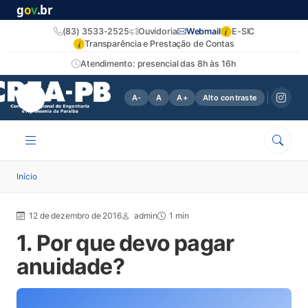
g
o
v
.br
i
(83) 3533-2525
Ouvidoria
Webmail
E-SIC
i
Transparência e Prestação de Contas
Atendimento: presencial das 8h às 16h
A-
A
A+
Alto contraste
Início
12 de dezembro de 2016
admin
1 min
1. Por que devo pagar
anuidade?