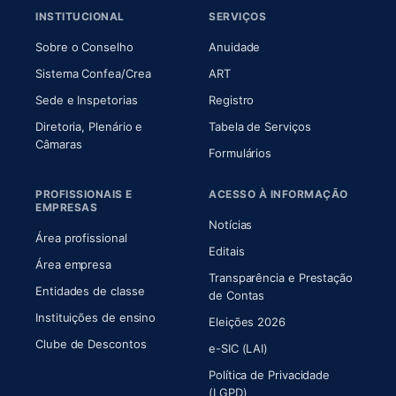
INSTITUCIONAL
SERVIÇOS
(abre em nova aba)
(abre em nova aba)
Sobre o Conselho
Anuidade
(abre em nova aba)
(abre em nova aba)
Sistema Confea/Crea
ART
Sede e Inspetorias
Registro
Diretoria, Plenário e
Tabela de Serviços
(abre em nova aba)
Câmaras
Formulários
PROFISSIONAIS E
ACESSO À INFORMAÇÃO
EMPRESAS
Notícias
Área profissional
Editais
Área empresa
Transparência e Prestação
Entidades de classe
(abre em nova aba)
de Contas
Instituições de ensino
Eleições 2026
Clube de Descontos
e-SIC (LAI)
Política de Privacidade
(LGPD)