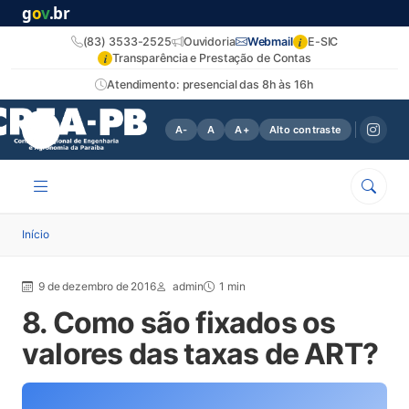
g
o
v
.br
i
(83) 3533-2525
Ouvidoria
Webmail
E-SIC
i
Transparência e Prestação de Contas
Atendimento: presencial das 8h às 16h
A-
A
A+
Alto contraste
Início
9 de dezembro de 2016
admin
1 min
8. Como são fixados os
valores das taxas de ART?