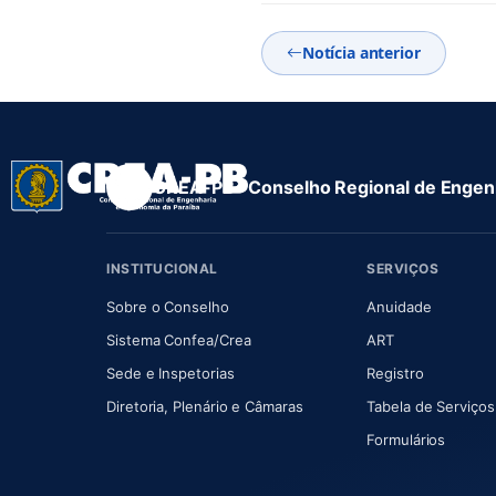
Notícia anterior
CREA-PB · Conselho Regional de Engenh
INSTITUCIONAL
SERVIÇOS
(abre em nova aba)
(abre em
Sobre o Conselho
Anuidade
(abre em nova aba)
(abre em nova 
Sistema Confea/Crea
ART
Sede e Inspetorias
Registro
(abre em nova aba)
Diretoria, Plenário e Câmaras
Tabela de Serviços
Formulários