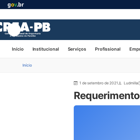
g
o
v
.br
Início
Institucional
Serviços
Profissional
Emp
Início
1 de setembro de 2021
Ludmilla
Requerimento 