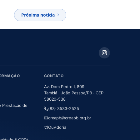
Próxima notícia
FORMAÇÃO
CONTATO
Av. Dom Pedro I, 809
Tambiá · João Pessoa/PB · CEP
58020-538
e Prestação de
(83) 3533-2525
m nova aba)
creapb@creapb.org.br
Ouvidoria
vacidade (LGPD)