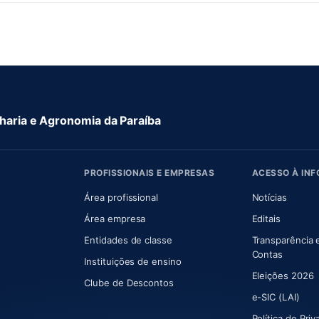
aria e Agronomia da Paraíba
PROFISSIONAIS E EMPRESAS
ACESSO À IN
 nova aba)
Área profissional
Notícias
aba)
Área empresa
Editais
Entidades de classe
Transparência 
(abre e
Contas
Instituições de ensino
Eleições 2026
Clube de Descontos
e-SIC (LAI)
Política de Pri