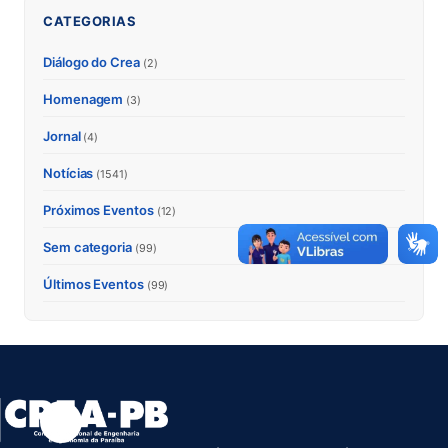
CATEGORIAS
Diálogo do Crea
(2)
Homenagem
(3)
Jornal
(4)
Notícias
(1541)
Próximos Eventos
(12)
Sem categoria
(99)
Últimos Eventos
(99)