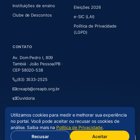
Instituições de ensino
Eleições 2026
Clube de Descontos
e-SIC (LAI)
Política de Privacidade
(LGPD)
CONTATO
Av. Dom Pedro I, 809
Tambiá · João Pessoa/PB ·
CEP 58020-538
(83) 3533-2525
creapb@creapb.org.br
Ouvidoria
Utilizamos cookies para medir e melhorar sua experiência
© 2026 CREA-PB · Todos os direitos reservados
no portal. Você pode aceitar ou recusar os cookies de
Acessibilidade
·
Mapa do site
·
LGPD
análise. Saiba mais na
Política de Privacidade
.
Recusar
Aceitar
(abre em nova aba)
Desenvolvido por
Axium Analytics