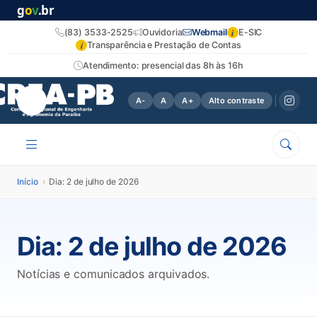
g
o
v
.br
i
(83) 3533-2525
Ouvidoria
Webmail
E-SIC
i
Transparência e Prestação de Contas
Atendimento: presencial das 8h às 16h
A-
A
A+
Alto contraste
Início
›
Dia: 2 de julho de 2026
Dia:
2 de julho de 2026
Notícias e comunicados arquivados.