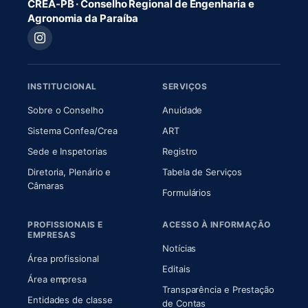
CREA-PB · Conselho Regional de Engenharia e
Agronomia da Paraíba
INSTITUCIONAL
SERVIÇOS
(abre em nova aba)
(abre em nova aba)
Sobre o Conselho
Anuidade
(abre em nova aba)
(abre em nova aba)
Sistema Confea/Crea
ART
Sede e Inspetorias
Registro
Diretoria, Plenário e
Tabela de Serviços
(abre em nova aba)
Câmaras
Formulários
PROFISSIONAIS E
ACESSO À INFORMAÇÃO
EMPRESAS
Notícias
Área profissional
Editais
Área empresa
Transparência e Prestação
Entidades de classe
(abre em nova aba)
de Contas