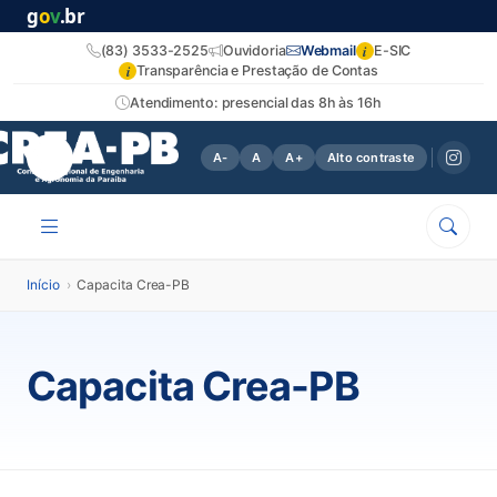
g
o
v
.br
i
(83) 3533-2525
Ouvidoria
Webmail
E-SIC
i
Transparência e Prestação de Contas
Atendimento: presencial das 8h às 16h
A-
A
A+
Alto contraste
Início
›
Capacita Crea-PB
Capacita Crea-PB