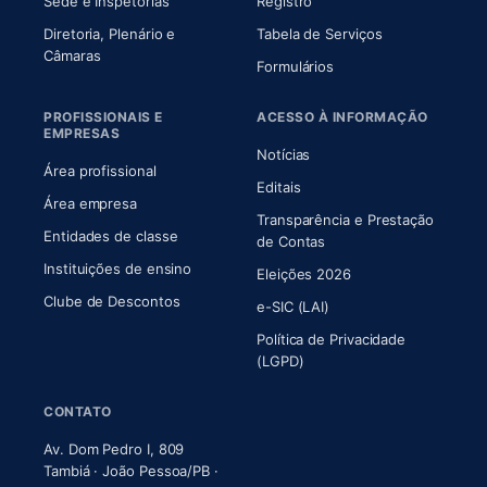
Sede e Inspetorias
Registro
Diretoria, Plenário e
Tabela de Serviços
(abre em nova aba)
Câmaras
Formulários
PROFISSIONAIS E
ACESSO À INFORMAÇÃO
EMPRESAS
Notícias
Área profissional
Editais
Área empresa
Transparência e Prestação
Entidades de classe
(abre em nova aba)
de Contas
Instituições de ensino
Eleições 2026
Clube de Descontos
e-SIC (LAI)
Política de Privacidade
(LGPD)
CONTATO
Av. Dom Pedro I, 809
Tambiá · João Pessoa/PB ·