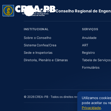
CREA-PB · Conselho Regional de Engenh
INSTITUCIONAL
SERVIÇOS
(abre em nova aba)
(abre em
Sobre o Conselho
Anuidade
(abre em nova aba)
(abre em nova 
Sistema Confea/Crea
ART
Sede e Inspetorias
Registro
(abre em nova aba)
Diretoria, Plenário e Câmaras
Tabela de Serviços
Formulários
© 2026 CREA-PB · Todos os direitos reservados
Utilizamos cookie
pode aceitar ou r
Privacidade
.