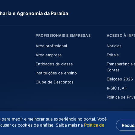
aria e Agronomia da Paraíba
PROFISSIONAIS E EMPRESAS
ACESSO À IN
 nova aba)
Área profissional
Notícias
aba)
Área empresa
Editais
Entidades de classe
Transparência 
(abre e
Contas
Instituições de ensino
Eleições 2026
Clube de Descontos
e-SIC (LAI)
Política de Pri
s para medir e melhorar sua experiência no portal. Você
ecusar os cookies de análise. Saiba mais na
Política de
Recus
(abre em nova aba)
Desenvolvido por
Axium Analytics