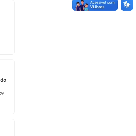
 do
 26