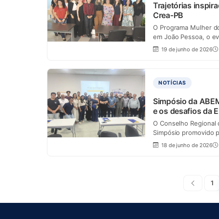
Trajetórias inspi
Crea-PB
O Programa Mulher do 
em João Pessoa, o ev
19 de junho de 2026
NOTÍCIAS
Simpósio da ABEM
e os desafios da 
O Conselho Regional 
Simpósio promovido p
18 de junho de 2026
Anterio
1