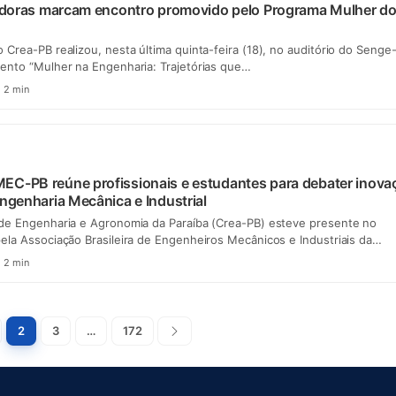
radoras marcam encontro promovido pelo Programa Mulher d
Crea-PB realizou, nesta última quinta-feira (18), no auditório do Senge
ento “Mulher na Engenharia: Trajetórias que…
2 min
EC-PB reúne profissionais e estudantes para debater inova
Engenharia Mecânica e Industrial
de Engenharia e Agronomia da Paraíba (Crea-PB) esteve presente no
ela Associação Brasileira de Engenheiros Mecânicos e Industriais da…
2 min
Paginação
r
2
3
…
172
Próxima
de
posts