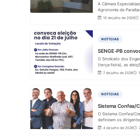
A Câmara Especializa
Agronomia da Paraíba 
10 de julho de 2026
NOTÍCIAS
SENGE-PB convoca 
O Sindicato dos Engen
(terça-feira), as ele
7 de julho de 2026
1
NOTÍCIAS
Sistema Confea/Cr
O Sistema Confea/Crea
definiram os dirigent
4 de julho de 2026
2