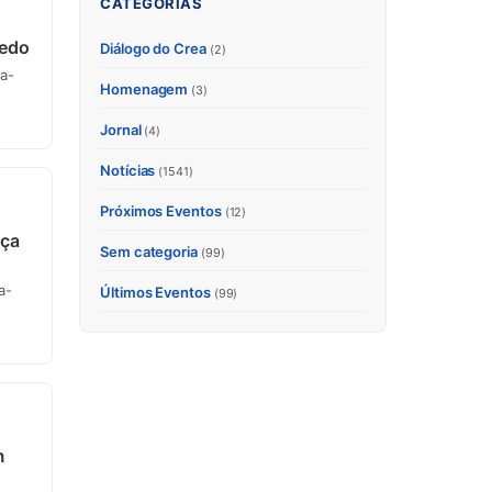
CATEGORIAS
vedo
Diálogo do Crea
(2)
a-
Homenagem
(3)
Jornal
(4)
Notícias
(1541)
Próximos Eventos
(12)
nça
Sem categoria
(99)
a-
Últimos Eventos
(99)
m