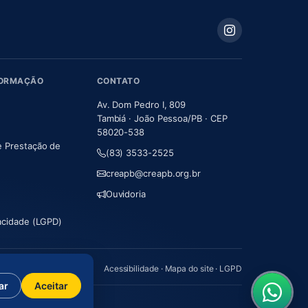
FORMAÇÃO
CONTATO
Av. Dom Pedro I, 809
Tambiá · João Pessoa/PB · CEP
58020-538
e Prestação de
(83) 3533-2525
m nova aba)
creapb@creapb.org.br
Ouvidoria
vacidade (LGPD)
Acessibilidade
·
Mapa do site
·
LGPD
ar
Aceitar