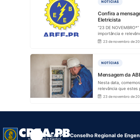
NOTÍCIAS
Confira a mensag
Eletricista
“23 DE NOVEMBRO*” c
importância e relevân
23 de novembro de 2
NOTÍCIAS
Mensagem da ABEE 
Nesta data, comemoram
relevância que estes
23 de novembro de 20
CREA-PB · Conselho Regional de Engenh