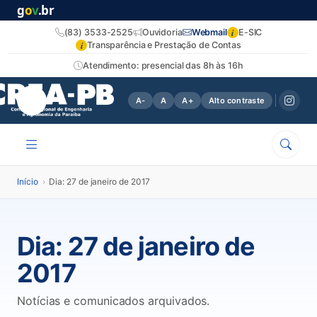
g
o
v
.br
i
(83) 3533-2525
Ouvidoria
Webmail
E-SIC
i
Transparência e Prestação de Contas
Atendimento: presencial das 8h às 16h
A-
A
A+
Alto contraste
Início
›
Dia: 27 de janeiro de 2017
Dia:
27 de janeiro de
2017
Notícias e comunicados arquivados.