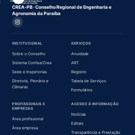
CREA-PB · Conselho Regional de Engenharia e
Agronomia da Paraíba
INSTITUCIONAL
SERVIÇOS
(abre em nova aba)
(abre em nova aba)
Sobre o Conselho
Anuidade
(abre em nova aba)
(abre em nova aba)
Sistema Confea/Crea
ART
Sede e Inspetorias
Registro
Diretoria, Plenário e
Tabela de Serviços
(abre em nova aba)
Câmaras
Formulários
PROFISSIONAIS E
ACESSO À INFORMAÇÃO
EMPRESAS
Notícias
Área profissional
Editais
Área empresa
Transparência e Prestação