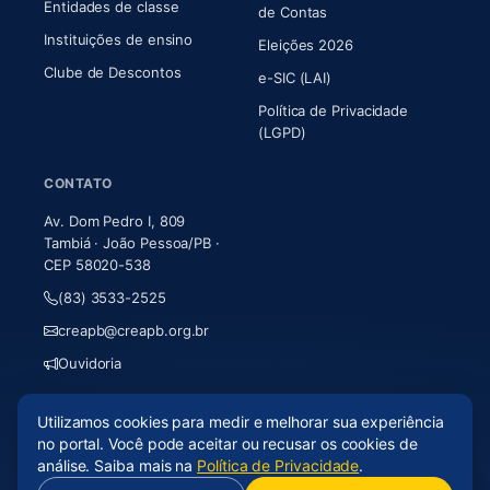
Entidades de classe
(abre em nova aba)
de Contas
Instituições de ensino
Eleições 2026
Clube de Descontos
e-SIC (LAI)
Política de Privacidade
(LGPD)
CONTATO
Av. Dom Pedro I, 809
Tambiá · João Pessoa/PB ·
CEP 58020-538
(83) 3533-2525
creapb@creapb.org.br
Ouvidoria
Utilizamos cookies para medir e melhorar sua experiência
© 2026 CREA-PB · Todos os direitos reservados
no portal. Você pode aceitar ou recusar os cookies de
Acessibilidade
·
Mapa do site
·
LGPD
análise. Saiba mais na
Política de Privacidade
.