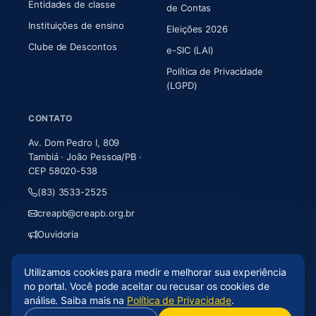
Entidades de classe
(abre em nova aba)
de Contas
Instituições de ensino
Eleições 2026
Clube de Descontos
e-SIC (LAI)
Política de Privacidade
(LGPD)
CONTATO
Av. Dom Pedro I, 809
Tambiá · João Pessoa/PB ·
CEP 58020-538
(83) 3533-2525
creapb@creapb.org.br
Ouvidoria
Utilizamos cookies para medir e melhorar sua experiência
© 2026 CREA-PB · Todos os direitos reservados
no portal. Você pode aceitar ou recusar os cookies de
Acessibilidade
·
Mapa do site
·
LGPD
análise. Saiba mais na
Política de Privacidade
.