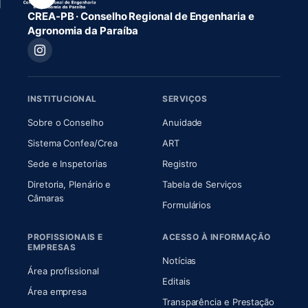
CREA-PB · Conselho Regional de Engenharia e
Agronomia da Paraíba
INSTITUCIONAL
SERVIÇOS
(abre em nova aba)
(abre em nova aba)
Sobre o Conselho
Anuidade
(abre em nova aba)
(abre em nova aba)
Sistema Confea/Crea
ART
Sede e Inspetorias
Registro
Diretoria, Plenário e
Tabela de Serviços
(abre em nova aba)
Câmaras
Formulários
PROFISSIONAIS E
ACESSO À INFORMAÇÃO
EMPRESAS
Notícias
Área profissional
Editais
Área empresa
Transparência e Prestação