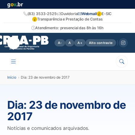
g
o
v
.br
i
(83) 3533-2525
Ouvidoria
Webmail
E-SIC
i
Transparência e Prestação de Contas
Atendimento: presencial das 8h às 16h
A-
A
A+
Alto contraste
Início
›
Dia: 23 de novembro de 2017
Dia:
23 de novembro de
2017
Notícias e comunicados arquivados.