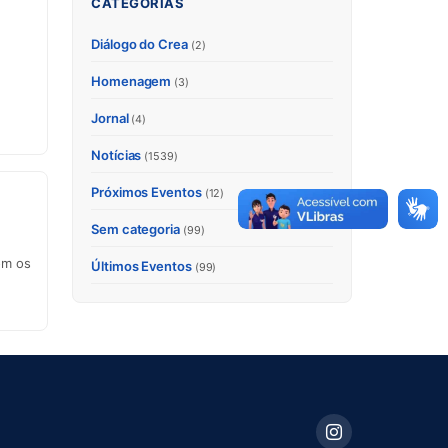
CATEGORIAS
Diálogo do Crea
(2)
Homenagem
(3)
Jornal
(4)
Notícias
(1539)
Próximos Eventos
(12)
Sem categoria
(99)
om os
Últimos Eventos
(99)