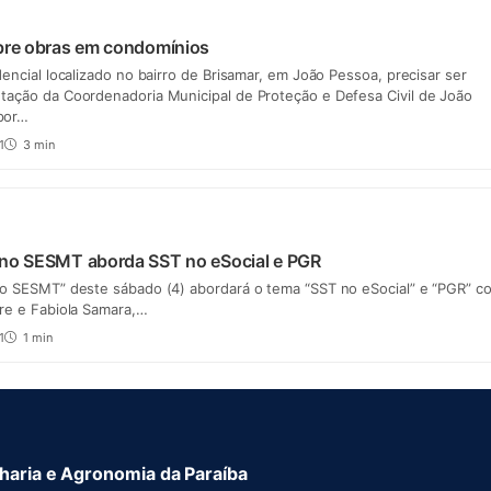
obre obras em condomínios
dencial localizado no bairro de Brisamar, em João Pessoa, precisar ser
tação da Coordenadoria Municipal de Proteção e Defesa Civil de João
por…
1
3 min
 no SESMT aborda SST no eSocial e PGR
no SESMT” deste sábado (4) abordará o tema “SST no eSocial” e “PGR” c
re e Fabiola Samara,…
1
1 min
aria e Agronomia da Paraíba