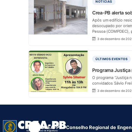
NOTÍCIAS
Crea-PB alerta s
Após um edifício resi
desocupado por orien
Pessoa (COMPDEC), 
3 de dezembro de 202
ÚLTIMOS EVENTOS
Programa Justiça
O programa “Justiça 
convidados Sávio Frei
3 de dezembro de 202
CREA-PB · Conselho Regional de Engenh