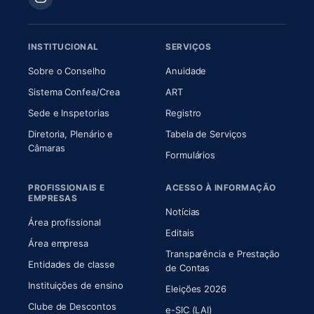
INSTITUCIONAL
SERVIÇOS
(abre em nova aba)
(abre em nova aba)
Sobre o Conselho
Anuidade
(abre em nova aba)
(abre em nova aba)
Sistema Confea/Crea
ART
Sede e Inspetorias
Registro
Diretoria, Plenário e
Tabela de Serviços
(abre em nova aba)
Câmaras
Formulários
PROFISSIONAIS E
ACESSO À INFORMAÇÃO
EMPRESAS
Notícias
Área profissional
Editais
Área empresa
Transparência e Prestação
Entidades de classe
(abre em nova aba)
de Contas
Instituições de ensino
Eleições 2026
Clube de Descontos
e-SIC (LAI)