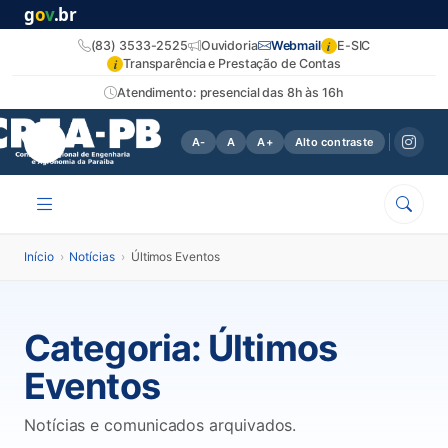
g
o
v
.br
i
(83) 3533-2525
Ouvidoria
Webmail
E-SIC
i
Transparência e Prestação de Contas
Atendimento: presencial das 8h às 16h
A-
A
A+
Alto contraste
Início
›
Notícias
›
Últimos Eventos
Categoria:
Últimos
Eventos
Notícias e comunicados arquivados.