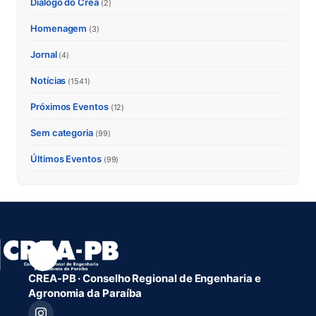
Diálogo do Crea
(2)
Homenagem
(3)
Jornal
(4)
Notícias
(1541)
Próximos Eventos
(12)
Sem categoria
(99)
Últimos Eventos
(99)
CREA-PB · Conselho Regional de Engenharia e
Agronomia da Paraíba