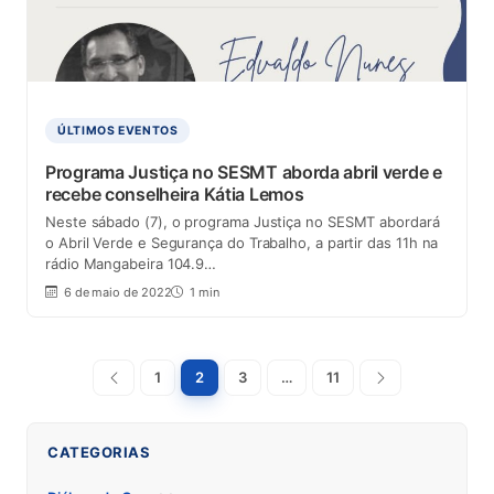
ÚLTIMOS EVENTOS
Programa Justiça no SESMT aborda abril verde e
recebe conselheira Kátia Lemos
Neste sábado (7), o programa Justiça no SESMT abordará
o Abril Verde e Segurança do Trabalho, a partir das 11h na
rádio Mangabeira 104.9…
6 de maio de 2022
1 min
Paginação
Anterior
1
2
3
…
11
Próxima
de
posts
CATEGORIAS