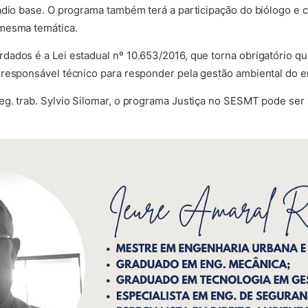
ádio base. O programa também terá a participação do biólogo e 
mesma temática.
ados é a Lei estadual nº 10.653/2016, que torna obrigatório q
 responsável técnico para responder pela gestão ambiental do
eg. trab. Sylvio Silomar, o programa Justiça no SESMT pode s
nova aba)