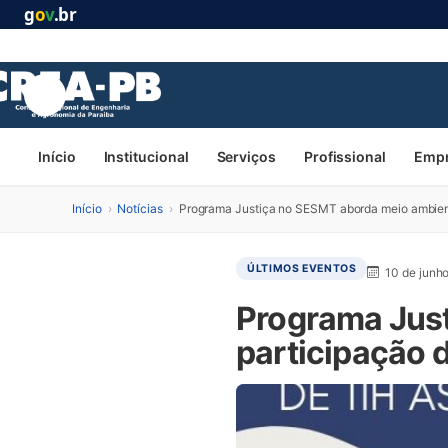
g
o
v
.br
Início
Institucional
Serviços
Profissional
Emp
Início
›
Notícias
›
Programa Justiça no SESMT aborda meio ambient
ÚLTIMOS EVENTOS
10 de junh
Programa Jus
participação d