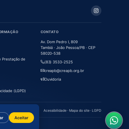
FORMAÇÃO
CONTATO
Av. Dom Pedro I, 809
Tambiá · João Pessoa/PB · CEP
58020-538
e Prestação de
(83) 3533-2525
m nova aba)
creapb@creapb.org.br
Ouvidoria
vacidade (LGPD)
Acessibilidade
·
Mapa do site
·
LGPD
ar
Aceitar