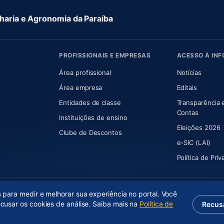
aria e Agronomia da Paraíba
PROFISSIONAIS E EMPRESAS
ACESSO À IN
 nova aba)
Área profissional
Notícias
aba)
Área empresa
Editais
Entidades de classe
Transparência 
(abre e
Contas
Instituições de ensino
Eleições 2026
Clube de Descontos
e-SIC (LAI)
Política de Pri
s para medir e melhorar sua experiência no portal. Você
ecusar os cookies de análise. Saiba mais na
Política de
Recus
(abre em nova aba)
Desenvolvido por
Axium Analytics