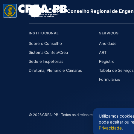
CREA-PB · Conselho Regional de Engenh
INSTITUCIONAL
SERVIÇOS
(abre em nova aba)
(abre em
Sobre o Conselho
Anuidade
(abre em nova aba)
(abre em nova 
Sistema Confea/Crea
ART
Sede e Inspetorias
Registro
(abre em nova aba)
Diretoria, Plenário e Câmaras
Tabela de Serviços
Formulários
© 2026 CREA-PB · Todos os direitos reservados
Utilizamos cookie
pode aceitar ou r
Privacidade
.