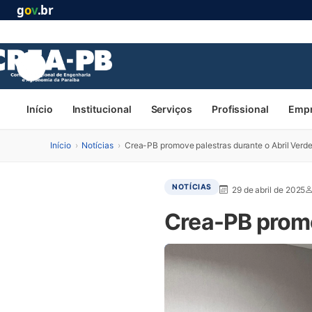
g
o
v
.br
Início
Institucional
Serviços
Profissional
Emp
Início
›
Notícias
›
Crea-PB promove palestras durante o Abril Verd
NOTÍCIAS
29 de abril de 2025
Crea-PB promo