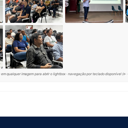
 em qualquer imagem para abrir o lightbox · navegação por teclado disponível (←