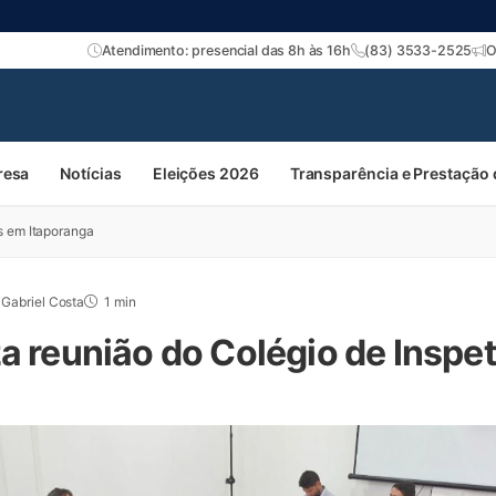
Atendimento: presencial das 8h às 16h
(83) 3533-2525
O
resa
Notícias
Eleições 2026
Transparência e Prestação
s em Itaporanga
Gabriel Costa
1 min
za reunião do Colégio de Inspe