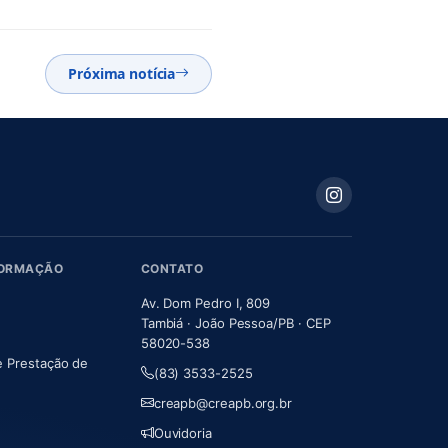
Próxima notícia
FORMAÇÃO
CONTATO
Av. Dom Pedro I, 809
Tambiá · João Pessoa/PB · CEP
58020-538
e Prestação de
(83) 3533-2525
m nova aba)
creapb@creapb.org.br
Ouvidoria