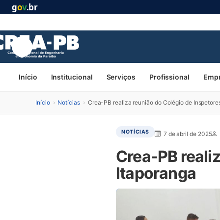
g
o
v
.br
Início
Institucional
Serviços
Profissional
Emp
Início
›
Notícias
›
Crea-PB realiza reunião do Colégio de Inspetore
NOTÍCIAS
7 de abril de 2025
Crea-PB reali
Itaporanga