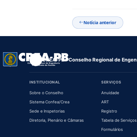
Notícia anterior
CREA-PB · Conselho Regional de Engenh
INSTITUCIONAL
SERVIÇOS
(abre em nova aba)
(abre em
Sobre o Conselho
Anuidade
(abre em nova aba)
(abre em nova 
Sistema Confea/Crea
ART
Sede e Inspetorias
Registro
(abre em nova aba)
Diretoria, Plenário e Câmaras
Tabela de Serviços
Formulários