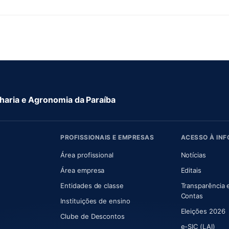
aria e Agronomia da Paraíba
PROFISSIONAIS E EMPRESAS
ACESSO À IN
 nova aba)
Área profissional
Notícias
aba)
Área empresa
Editais
Entidades de classe
Transparência 
(abre e
Contas
Instituições de ensino
Eleições 2026
Clube de Descontos
e-SIC (LAI)