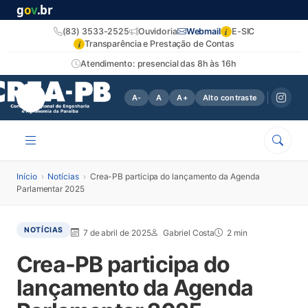
g
o
v
.br
i
(83) 3533-2525
Ouvidoria
Webmail
E-SIC
i
Transparência e Prestação de Contas
Atendimento: presencial das 8h às 16h
A-
A
A+
Alto contraste
Início
›
Notícias
›
Crea-PB participa do lançamento da Agenda
Parlamentar 2025
NOTÍCIAS
7 de abril de 2025
Gabriel Costa
2 min
Crea-PB participa do
lançamento da Agenda