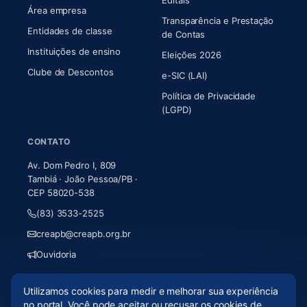
Área empresa
Transparência e Prestação
Entidades de classe
(abre em nova aba)
de Contas
Instituições de ensino
Eleições 2026
Clube de Descontos
e-SIC (LAI)
Política de Privacidade
(LGPD)
CONTATO
Av. Dom Pedro I, 809
Tambiá · João Pessoa/PB ·
CEP 58020-538
(83) 3533-2525
creapb@creapb.org.br
Ouvidoria
Utilizamos cookies para medir e melhorar sua experiência
© 2026 CREA-PB · Todos os direitos reservados
no portal. Você pode aceitar ou recusar os cookies de