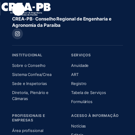
CREA-PB · Conselho Regional de Engenharia e
Agronomia da Paraíba
INSTITUCIONAL
SERVIÇOS
(abre em nova aba)
(abre em nova aba)
Sobre o Conselho
Anuidade
(abre em nova aba)
(abre em nova aba)
Sistema Confea/Crea
ART
Sede e Inspetorias
Registro
Diretoria, Plenário e
Tabela de Serviços
(abre em nova aba)
Câmaras
Formulários
PROFISSIONAIS E
ACESSO À INFORMAÇÃO
EMPRESAS
Notícias
Área profissional
Editais