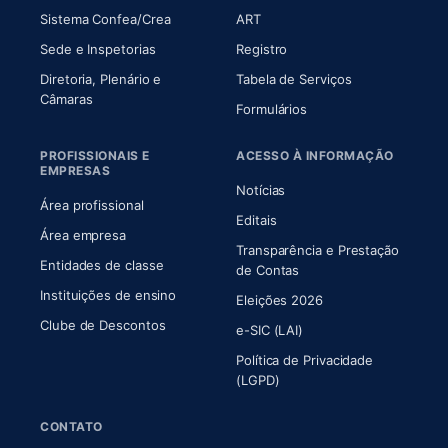
(abre em nova aba)
(abre em nova aba)
Sistema Confea/Crea
ART
Sede e Inspetorias
Registro
Diretoria, Plenário e
Tabela de Serviços
(abre em nova aba)
Câmaras
Formulários
PROFISSIONAIS E
ACESSO À INFORMAÇÃO
EMPRESAS
Notícias
Área profissional
Editais
Área empresa
Transparência e Prestação
Entidades de classe
(abre em nova aba)
de Contas
Instituições de ensino
Eleições 2026
Clube de Descontos
e-SIC (LAI)
Política de Privacidade
(LGPD)
CONTATO