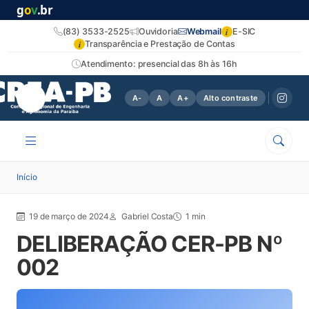
g
o
v
.br
i
(83) 3533-2525
Ouvidoria
Webmail
E-SIC
i
Transparência e Prestação de Contas
Atendimento: presencial das 8h às 16h
A-
A
A+
Alto contraste
Início
19 de março de 2024
Gabriel Costa
1 min
DELIBERAÇÃO CER-PB Nº
002