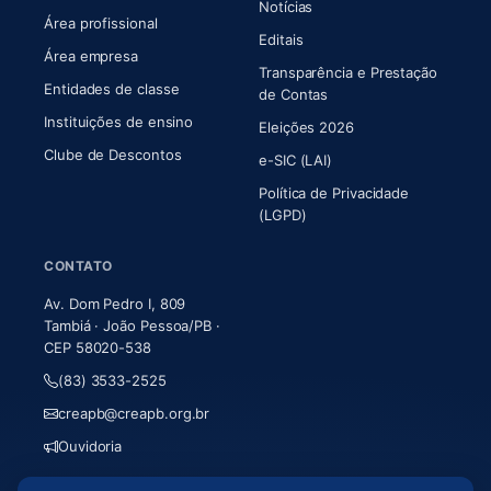
Notícias
Área profissional
Editais
Área empresa
Transparência e Prestação
Entidades de classe
(abre em nova aba)
de Contas
Instituições de ensino
Eleições 2026
Clube de Descontos
e-SIC (LAI)
Política de Privacidade
(LGPD)
CONTATO
Av. Dom Pedro I, 809
Tambiá · João Pessoa/PB ·
CEP 58020-538
(83) 3533-2525
creapb@creapb.org.br
Ouvidoria