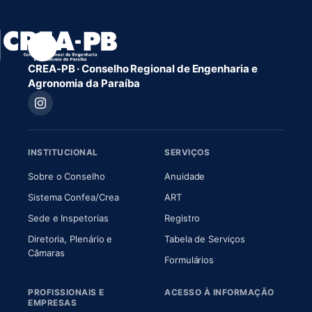
CREA-PB · Conselho Regional de Engenharia e
Agronomia da Paraíba
INSTITUCIONAL
SERVIÇOS
(abre em nova aba)
(abre em nova aba)
Sobre o Conselho
Anuidade
(abre em nova aba)
(abre em nova aba)
Sistema Confea/Crea
ART
Sede e Inspetorias
Registro
Diretoria, Plenário e
Tabela de Serviços
(abre em nova aba)
Câmaras
Formulários
PROFISSIONAIS E
ACESSO À INFORMAÇÃO
EMPRESAS