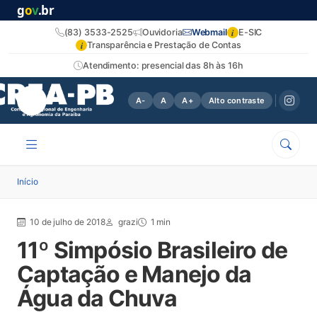
g
o
v
.br
i
(83) 3533-2525
Ouvidoria
Webmail
E-SIC
i
Transparência e Prestação de Contas
Atendimento: presencial das 8h às 16h
A-
A
A+
Alto contraste
Início
10 de julho de 2018
grazi
1 min
11º Simpósio Brasileiro de
Captação e Manejo da
Água da Chuva