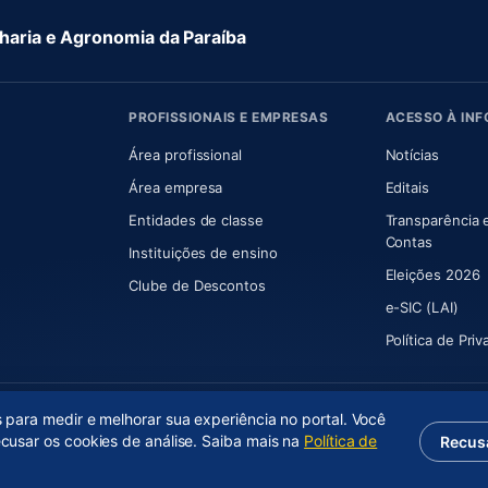
aria e Agronomia da Paraíba
PROFISSIONAIS E EMPRESAS
ACESSO À IN
 nova aba)
Área profissional
Notícias
aba)
Área empresa
Editais
Entidades de classe
Transparência 
(abre e
Contas
Instituições de ensino
Eleições 2026
Clube de Descontos
e-SIC (LAI)
Política de Pri
s para medir e melhorar sua experiência no portal. Você
ecusar os cookies de análise. Saiba mais na
Política de
Recus
(abre em nova aba)
Desenvolvido por
Axium Analytics