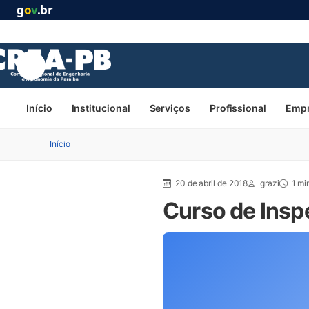
g
o
v
.br
Início
Institucional
Serviços
Profissional
Emp
Início
20 de abril de 2018
grazi
1 mi
Curso de Insp