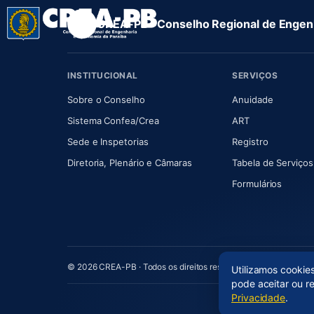
CREA-PB · Conselho Regional de Engenh
INSTITUCIONAL
SERVIÇOS
(abre em nova aba)
(abre em
Sobre o Conselho
Anuidade
(abre em nova aba)
(abre em nova 
Sistema Confea/Crea
ART
Sede e Inspetorias
Registro
(abre em nova aba)
Diretoria, Plenário e Câmaras
Tabela de Serviços
Formulários
© 2026 CREA-PB · Todos os direitos reservados
Utilizamos cookie
pode aceitar ou r
Privacidade
.