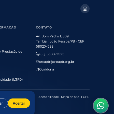
FORMAÇÃO
CONTATO
Av. Dom Pedro I, 809
Tambiá · João Pessoa/PB · CEP
58020-538
e Prestação de
(83) 3533-2525
m nova aba)
creapb@creapb.org.br
Ouvidoria
vacidade (LGPD)
Acessibilidade
·
Mapa do site
·
LGPD
ar
Aceitar