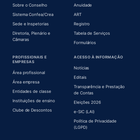
(abre em nova aba)
(abre em nova aba)
Sobre o Conselho
Anuidade
(abre em nova aba)
(abre em nova aba)
Sistema Confea/Crea
ART
Sede e Inspetorias
Registro
Diretoria, Plenário e
Tabela de Serviços
(abre em nova aba)
Câmaras
Formulários
PROFISSIONAIS E
ACESSO À INFORMAÇÃO
EMPRESAS
Notícias
Área profissional
Editais
Área empresa
Transparência e Prestação
Entidades de classe
(abre em nova aba)
de Contas
Instituições de ensino
Eleições 2026
Clube de Descontos
e-SIC (LAI)
Política de Privacidade
(LGPD)