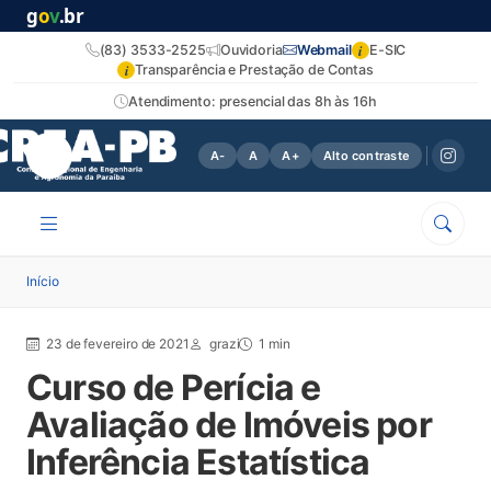
g
o
v
.br
i
(83) 3533-2525
Ouvidoria
Webmail
E-SIC
i
Transparência e Prestação de Contas
Atendimento: presencial das 8h às 16h
A-
A
A+
Alto contraste
Início
23 de fevereiro de 2021
grazi
1 min
Curso de Perícia e
Avaliação de Imóveis por
Inferência Estatística