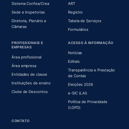
(abre em nova aba)
(abre em nova aba)
Sistema Confea/Crea
ART
Sede e Inspetorias
Registro
Diretoria, Plenário e
Tabela de Serviços
(abre em nova aba)
Câmaras
Formulários
PROFISSIONAIS E
ACESSO À INFORMAÇÃO
EMPRESAS
Notícias
Área profissional
Editais
Área empresa
Transparência e Prestação
Entidades de classe
(abre em nova aba)
de Contas
Instituições de ensino
Eleições 2026
Clube de Descontos
e-SIC (LAI)
Política de Privacidade
(LGPD)
CONTATO