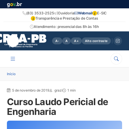
g
o
v
.br
i
(83) 3533-2525
Ouvidoria
Webmail
E-SIC
i
Transparência e Prestação de Contas
Atendimento: presencial das 8h às 16h
A-
A
A+
Alto contraste
Início
5 de novembro de 2019
grazi
1 min
Curso Laudo Pericial de
Engenharia