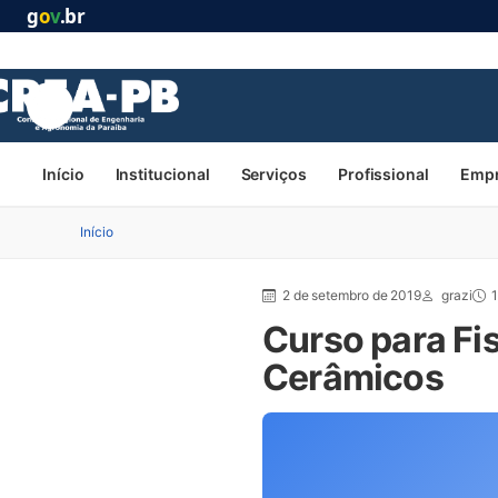
g
o
v
.br
Início
Institucional
Serviços
Profissional
Emp
Início
2 de setembro de 2019
grazi
1
Curso para Fi
Cerâmicos