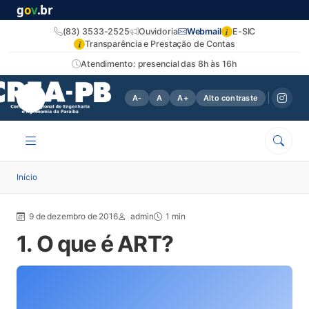
g
o
v
.br
i
(83) 3533-2525
Ouvidoria
Webmail
E-SIC
i
Transparência e Prestação de Contas
Atendimento: presencial das 8h às 16h
A-
A
A+
Alto contraste
Início
9 de dezembro de 2016
admin
1 min
1. O que é ART?