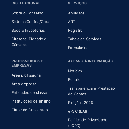
INSTITUCIONAL
SERVIÇOS
(abre em nova aba)
(abre em nova aba)
Sobre o Conselho
Anuidade
(abre em nova aba)
(abre em nova aba)
Sistema Confea/Crea
ART
Sede e Inspetorias
Registro
Diretoria, Plenário e
Tabela de Serviços
(abre em nova aba)
Câmaras
Formulários
PROFISSIONAIS E
ACESSO À INFORMAÇÃO
EMPRESAS
Notícias
Área profissional
Editais
Área empresa
Transparência e Prestação
Entidades de classe
(abre em nova aba)
de Contas
Instituições de ensino
Eleições 2026
Clube de Descontos
e-SIC (LAI)
Política de Privacidade
(LGPD)