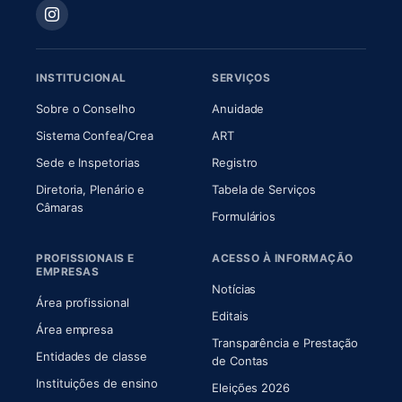
INSTITUCIONAL
SERVIÇOS
(abre em nova aba)
(abre em nova aba)
Sobre o Conselho
Anuidade
(abre em nova aba)
(abre em nova aba)
Sistema Confea/Crea
ART
Sede e Inspetorias
Registro
Diretoria, Plenário e
Tabela de Serviços
(abre em nova aba)
Câmaras
Formulários
PROFISSIONAIS E
ACESSO À INFORMAÇÃO
EMPRESAS
Notícias
Área profissional
Editais
Área empresa
Transparência e Prestação
Entidades de classe
(abre em nova aba)
de Contas
Instituições de ensino
Eleições 2026