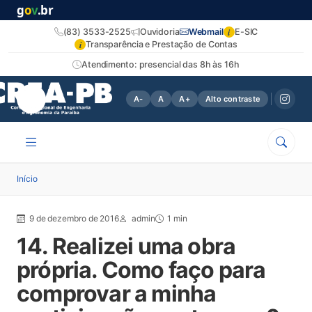
g
o
v
.br
i
(83) 3533-2525
Ouvidoria
Webmail
E-SIC
i
Transparência e Prestação de Contas
Atendimento: presencial das 8h às 16h
A-
A
A+
Alto contraste
Início
9 de dezembro de 2016
admin
1 min
14. Realizei uma obra
própria. Como faço para
comprovar a minha