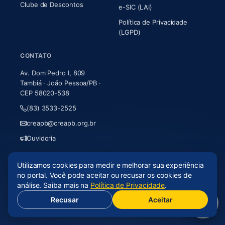
Clube de Descontos
e-SIC (LAI)
Política de Privacidade
(LGPD)
CONTATO
Av. Dom Pedro I, 809
Tambiá · João Pessoa/PB ·
CEP 58020-538
(83) 3533-2525
creapb@creapb.org.br
Ouvidoria
Utilizamos cookies para medir e melhorar sua experiência
© 2026 CREA-PB · Todos os direitos reservados
no portal. Você pode aceitar ou recusar os cookies de
Acessibilidade
·
Mapa do site
·
LGPD
análise. Saiba mais na
Política de Privacidade
.
Recusar
Aceitar
(abre em nova aba)
Desenvolvido por
Axium Analytics