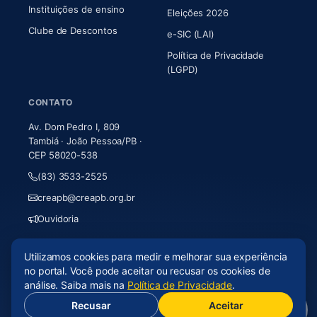
Instituições de ensino
Eleições 2026
Clube de Descontos
e-SIC (LAI)
Política de Privacidade
(LGPD)
CONTATO
Av. Dom Pedro I, 809
Tambiá · João Pessoa/PB ·
CEP 58020-538
(83) 3533-2525
creapb@creapb.org.br
Ouvidoria
Utilizamos cookies para medir e melhorar sua experiência
© 2026 CREA-PB · Todos os direitos reservados
no portal. Você pode aceitar ou recusar os cookies de
Acessibilidade
·
Mapa do site
·
LGPD
análise. Saiba mais na
Política de Privacidade
.
Recusar
Aceitar
(abre em nova aba)
Desenvolvido por
Axium Analytics