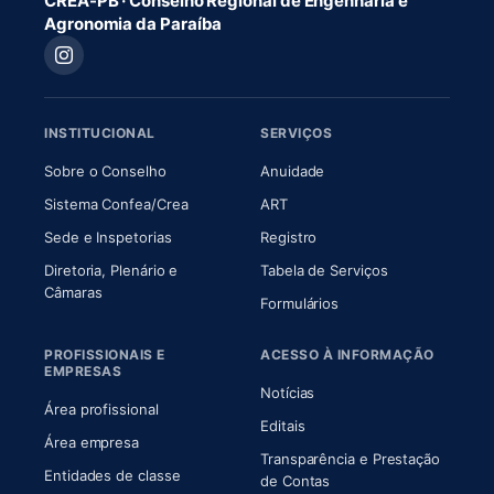
CREA-PB · Conselho Regional de Engenharia e
Agronomia da Paraíba
INSTITUCIONAL
SERVIÇOS
(abre em nova aba)
(abre em nova aba)
Sobre o Conselho
Anuidade
(abre em nova aba)
(abre em nova aba)
Sistema Confea/Crea
ART
Sede e Inspetorias
Registro
Diretoria, Plenário e
Tabela de Serviços
(abre em nova aba)
Câmaras
Formulários
PROFISSIONAIS E
ACESSO À INFORMAÇÃO
EMPRESAS
Notícias
Área profissional
Editais
Área empresa
Transparência e Prestação
Entidades de classe
(abre em nova aba)
de Contas