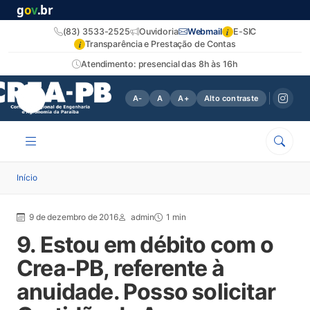
g
o
v
.br
i
(83) 3533-2525
Ouvidoria
Webmail
E-SIC
i
Transparência e Prestação de Contas
Atendimento: presencial das 8h às 16h
A-
A
A+
Alto contraste
Início
9 de dezembro de 2016
admin
1 min
9. Estou em débito com o
Crea-PB, referente à
anuidade. Posso solicitar