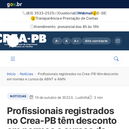
g
o
v
.br
i
(83) 3533-2525
Ouvidoria
Webmail
E-SIC
i
Transparência e Prestação de Contas
Atendimento: presencial das 8h às 16h
A-
A
A+
Alto contraste
Início
›
Notícias
›
Profissionais registrados no Crea-PB têm desconto
em normas e cursos da ABNT e AMN
NOTÍCIAS
19 de outubro de 2022
Ludmilla
3 min
Profissionais registrados
no Crea-PB têm desconto