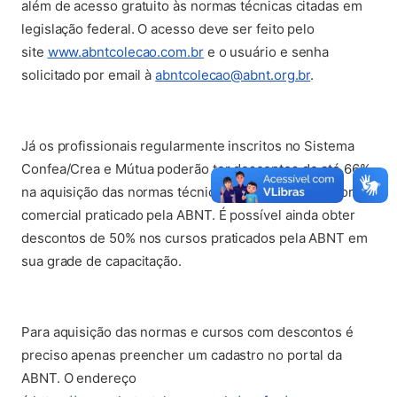
além de acesso gratuito às normas técnicas citadas em
legislação federal. O acesso deve ser feito pelo
(abre em nova aba)
site
www.abntcolecao.com.br
e o usuário e senha
solicitado
por email à
abntcolecao@abnt.org.br
.
Já os profissionais regularmente inscritos no Sistema
Confea/Crea e Mútua poderão ter descontos de até 66%
na aquisição das normas técnicas em relação ao valor
comercial praticado pela ABNT. É possível ainda obter
descontos de 50% nos cursos praticados pela ABNT em
sua grade de capacitação.
Para aquisição das normas e cursos com descontos é
preciso apenas preencher um cadastro no portal da
ABNT. O endereço