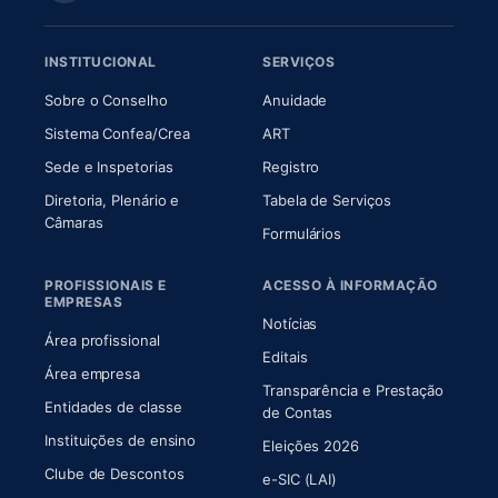
INSTITUCIONAL
SERVIÇOS
(abre em nova aba)
(abre em nova aba)
Sobre o Conselho
Anuidade
(abre em nova aba)
(abre em nova aba)
Sistema Confea/Crea
ART
Sede e Inspetorias
Registro
Diretoria, Plenário e
Tabela de Serviços
(abre em nova aba)
Câmaras
Formulários
PROFISSIONAIS E
ACESSO À INFORMAÇÃO
EMPRESAS
Notícias
Área profissional
Editais
Área empresa
Transparência e Prestação
Entidades de classe
(abre em nova aba)
de Contas
Instituições de ensino
Eleições 2026
Clube de Descontos
e-SIC (LAI)