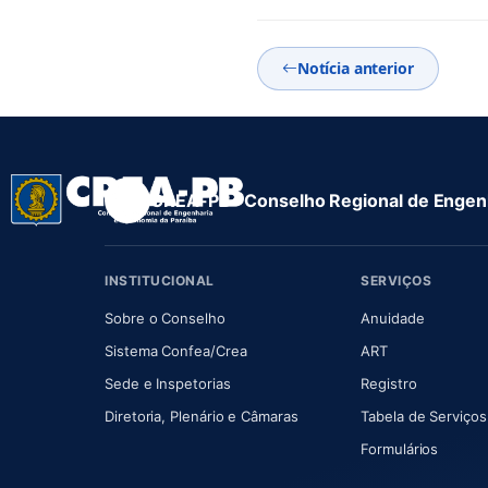
Notícia anterior
CREA-PB · Conselho Regional de Engenh
INSTITUCIONAL
SERVIÇOS
(abre em nova aba)
(abre em
Sobre o Conselho
Anuidade
(abre em nova aba)
(abre em nova 
Sistema Confea/Crea
ART
Sede e Inspetorias
Registro
(abre em nova aba)
Diretoria, Plenário e Câmaras
Tabela de Serviços
Formulários