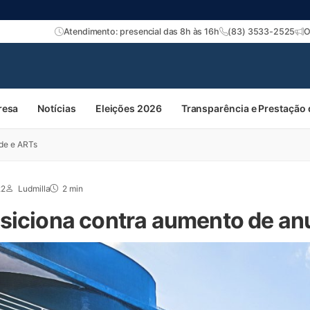
Atendimento: presencial das 8h às 16h
(83) 3533-2525
O
resa
Notícias
Eleições 2026
Transparência e Prestação
de e ARTs
22
Ludmilla
2 min
siciona contra aumento de an