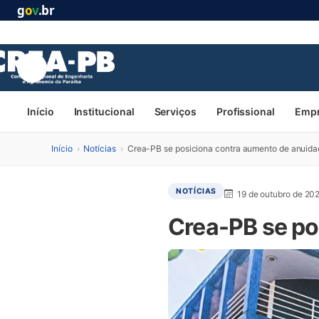
g
o
v
.br
Início
Institucional
Serviços
Profissional
Emp
Início
›
Notícias
›
Crea-PB se posiciona contra aumento de anuida
NOTÍCIAS
19 de outubro de 20
Crea-PB se po