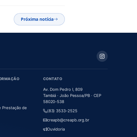
Próxima notícia
FORMAÇÃO
CONTATO
Av. Dom Pedro I, 809
Tambiá · João Pessoa/PB · CEP
58020-538
e Prestação de
(83) 3533-2525
m nova aba)
creapb@creapb.org.br
Ouvidoria