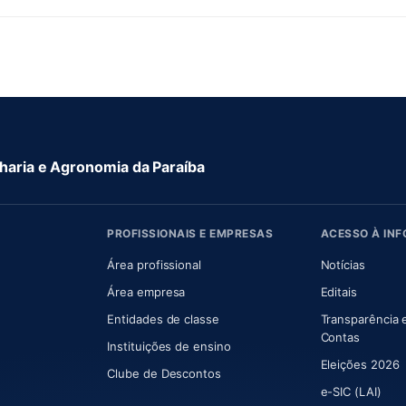
aria e Agronomia da Paraíba
PROFISSIONAIS E EMPRESAS
ACESSO À IN
 nova aba)
Área profissional
Notícias
aba)
Área empresa
Editais
Entidades de classe
Transparência 
(abre e
Contas
Instituições de ensino
Eleições 2026
Clube de Descontos
e-SIC (LAI)