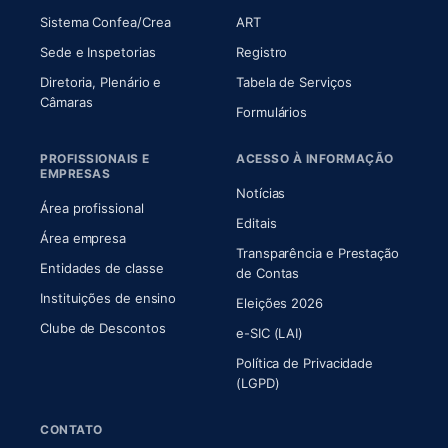
(abre em nova aba)
(abre em nova aba)
Sistema Confea/Crea
ART
Sede e Inspetorias
Registro
Diretoria, Plenário e
Tabela de Serviços
(abre em nova aba)
Câmaras
Formulários
PROFISSIONAIS E
ACESSO À INFORMAÇÃO
EMPRESAS
Notícias
Área profissional
Editais
Área empresa
Transparência e Prestação
Entidades de classe
(abre em nova aba)
de Contas
Instituições de ensino
Eleições 2026
Clube de Descontos
e-SIC (LAI)
Política de Privacidade
(LGPD)
CONTATO