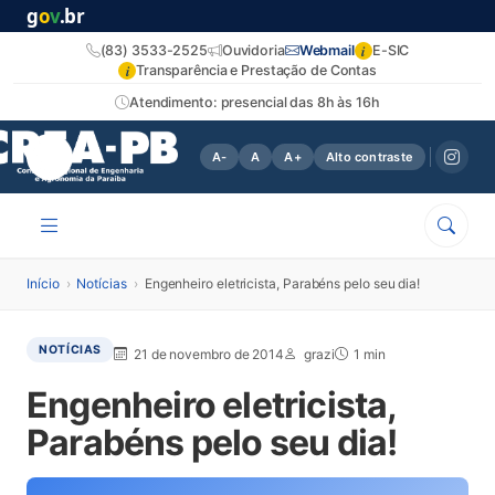
g
o
v
.br
i
(83) 3533-2525
Ouvidoria
Webmail
E-SIC
i
Transparência e Prestação de Contas
Atendimento: presencial das 8h às 16h
A-
A
A+
Alto contraste
Início
›
Notícias
›
Engenheiro eletricista, Parabéns pelo seu dia!
NOTÍCIAS
21 de novembro de 2014
grazi
1 min
Engenheiro eletricista,
Parabéns pelo seu dia!