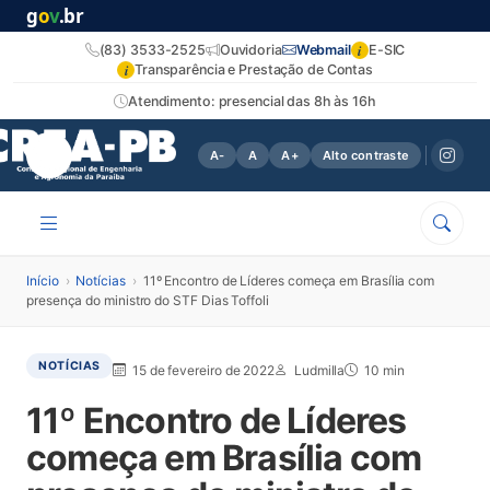
g
o
v
.br
i
(83) 3533-2525
Ouvidoria
Webmail
E-SIC
i
Transparência e Prestação de Contas
Atendimento: presencial das 8h às 16h
A-
A
A+
Alto contraste
Início
›
Notícias
›
11º Encontro de Líderes começa em Brasília com
presença do ministro do STF Dias Toffoli
NOTÍCIAS
15 de fevereiro de 2022
Ludmilla
10 min
11º Encontro de Líderes
começa em Brasília com