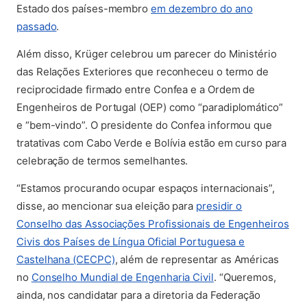
Estado dos países-membro
em dezembro do ano
(abre em nova aba)
passado
.
Além disso, Krüger celebrou um parecer do Ministério
das Relações Exteriores que reconheceu o termo de
reciprocidade firmado entre Confea e a Ordem de
Engenheiros de Portugal (OEP) como “paradiplomático”
e “bem-vindo”. O presidente do Confea informou que
tratativas com Cabo Verde e Bolívia estão em curso para
celebração de termos semelhantes.
“Estamos procurando ocupar espaços internacionais”,
disse, ao mencionar sua eleição para
presidir o
Conselho das Associações Profissionais de Engenheiros
Civis dos Países de Língua Oficial Portuguesa e
(abre em nova aba)
Castelhana (CECPC)
, além de representar as Américas
(abre em nova aba)
no
Conselho Mundial de Engenharia Civil
. “Queremos,
ainda, nos candidatar para a diretoria da Federação