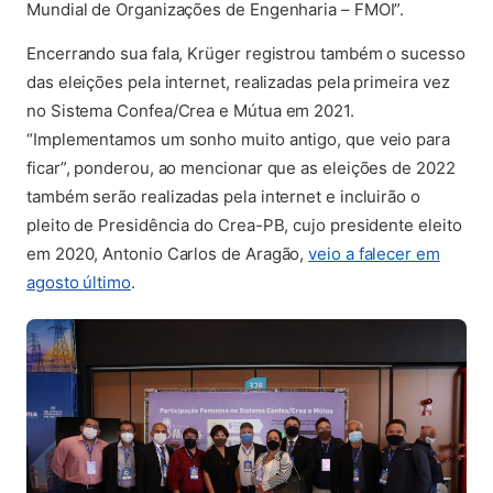
Mundial de Organizações de Engenharia – FMOI”.
Encerrando sua fala, Krüger registrou também o sucesso
das eleições pela internet, realizadas pela primeira vez
no Sistema Confea/Crea e Mútua em 2021.
“Implementamos um sonho muito antigo, que veio para
ficar”, ponderou, ao mencionar que as eleições de 2022
também serão realizadas pela internet e incluirão o
pleito de Presidência do Crea-PB, cujo presidente eleito
em 2020, Antonio Carlos de Aragão,
veio a falecer em
(abre em nova aba)
agosto último
.