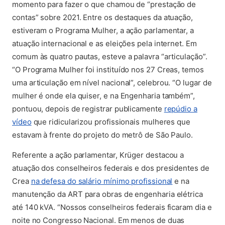
momento para fazer o que chamou de “prestação de
contas” sobre 2021. Entre os destaques da atuação,
estiveram o Programa Mulher, a ação parlamentar, a
atuação internacional e as eleições pela internet. Em
comum às quatro pautas, esteve a palavra “articulação”.
“O Programa Mulher foi instituído nos 27 Creas, temos
uma articulação em nível nacional”, celebrou. “O lugar de
mulher é onde ela quiser, e na Engenharia também”,
pontuou, depois de registrar publicamente
repúdio a
(abre em nova aba)
vídeo
que ridicularizou profissionais mulheres que
estavam à frente do projeto do metrô de São Paulo.
Referente a ação parlamentar, Krüger destacou a
atuação dos conselheiros federais e dos presidentes de
(abre em nova 
Crea
na defesa do salário mínimo profissional
e na
manutenção da ART para obras de engenharia elétrica
até 140 kVA. “Nossos conselheiros federais ficaram dia e
noite no Congresso Nacional. Em menos de duas