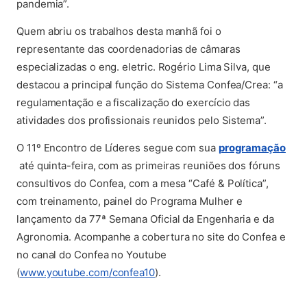
pandemia”.
Quem abriu os trabalhos desta manhã foi o
representante das coordenadorias de câmaras
especializadas o eng. eletric. Rogério Lima Silva, que
destacou a principal função do Sistema Confea/Crea: “a
regulamentação e a fiscalização do exercício das
atividades dos profissionais reunidos pelo Sistema”.
O 11º Encontro de Líderes segue com sua
programação
(abre em nova aba)
até quinta-feira, com as primeiras reuniões dos fóruns
consultivos do Confea, com a mesa “Café & Política”,
com treinamento, painel do Programa Mulher e
lançamento da 77ª Semana Oficial da Engenharia e da
Agronomia. Acompanhe a cobertura no site do Confea e
no canal do Confea no Youtube
(abre em nova aba)
(
www.youtube.com/confea10
).