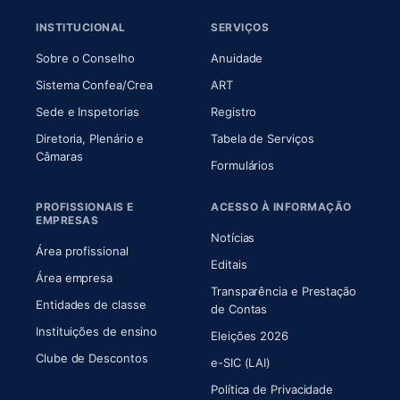
INSTITUCIONAL
SERVIÇOS
(abre em nova aba)
(abre em nova aba)
Sobre o Conselho
Anuidade
(abre em nova aba)
(abre em nova aba)
Sistema Confea/Crea
ART
Sede e Inspetorias
Registro
Diretoria, Plenário e
Tabela de Serviços
(abre em nova aba)
Câmaras
Formulários
PROFISSIONAIS E
ACESSO À INFORMAÇÃO
EMPRESAS
Notícias
Área profissional
Editais
Área empresa
Transparência e Prestação
Entidades de classe
(abre em nova aba)
de Contas
Instituições de ensino
Eleições 2026
Clube de Descontos
e-SIC (LAI)
Política de Privacidade