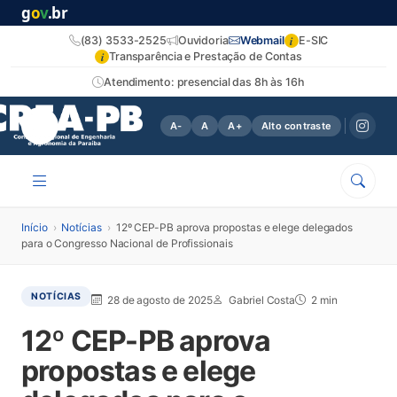
g
o
v
.br
i
(83) 3533-2525
Ouvidoria
Webmail
E-SIC
i
Transparência e Prestação de Contas
Atendimento: presencial das 8h às 16h
A-
A
A+
Alto contraste
Início
›
Notícias
›
12º CEP-PB aprova propostas e elege delegados
para o Congresso Nacional de Profissionais
NOTÍCIAS
28 de agosto de 2025
Gabriel Costa
2 min
12º CEP-PB aprova
propostas e elege