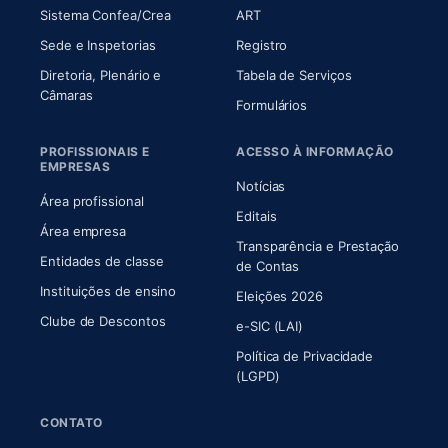
(abre em nova aba)
(abre em nova aba)
Sistema Confea/Crea
ART
Sede e Inspetorias
Registro
Diretoria, Plenário e
Tabela de Serviços
(abre em nova aba)
Câmaras
Formulários
PROFISSIONAIS E
ACESSO À INFORMAÇÃO
EMPRESAS
Notícias
Área profissional
Editais
Área empresa
Transparência e Prestação
Entidades de classe
(abre em nova aba)
de Contas
Instituições de ensino
Eleições 2026
Clube de Descontos
e-SIC (LAI)
Política de Privacidade
(LGPD)
CONTATO