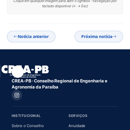
Clique em qualquer imagem para abrir o lightbox · navegação por
teclado disponível (← → Esc)
Notícia anterior
Próxima notícia
CREA-PB · Conselho Regional de Engenharia e
Agronomia da Paraíba
INSTITUCIONAL
SERVIÇOS
(abre em nova aba)
(abre em nova aba)
Sobre o Conselho
Anuidade