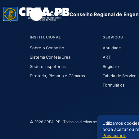
CREA-PB · Conselho Regional de Engenh
INSTITUCIONAL
SERVIÇOS
(abre em nova aba)
(abre em
Sobre o Conselho
Anuidade
(abre em nova aba)
(abre em nova 
Sistema Confea/Crea
ART
Sede e Inspetorias
Registro
(abre em nova aba)
Diretoria, Plenário e Câmaras
Tabela de Serviços
Formulários
© 2026 CREA-PB · Todos os direitos reservados
Utilizamos cookie
pode aceitar ou r
Privacidade
.