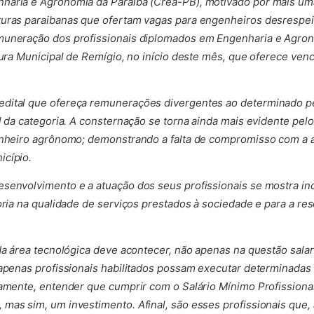
haria e Agronomia da Paraíba (Crea-PB), motivado por mais uma
uras paraibanas que ofertam vagas para engenheiros desrespeit
muneração dos profissionais diplomados em Engenharia e Agron
itura Municipal de Remígio, no início deste mês, que oferece ve
dital que ofereça remunerações divergentes ao determinado pel
l da categoria. A consternação se torna ainda mais evidente pelo
enheiro agrônomo; demonstrando a falta de compromisso com a ag
icípio.
senvolvimento e a atuação dos seus profissionais se mostra in
horia na qualidade de serviços prestados à sociedade e para a r
 da área tecnológica deve acontecer, não apenas na questão sala
 apenas profissionais habilitados possam executar determinadas
vamente, entender que cumprir com o Salário Mínimo Profission
mas sim, um investimento. Afinal, são esses profissionais que, 