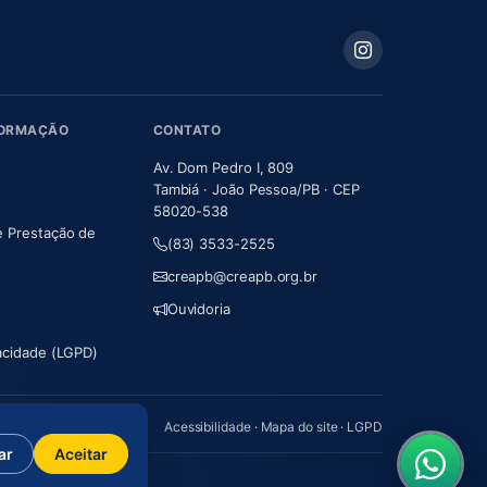
FORMAÇÃO
CONTATO
Av. Dom Pedro I, 809
Tambiá · João Pessoa/PB · CEP
58020-538
e Prestação de
(83) 3533-2525
m nova aba)
creapb@creapb.org.br
Ouvidoria
vacidade (LGPD)
Acessibilidade
·
Mapa do site
·
LGPD
ar
Aceitar