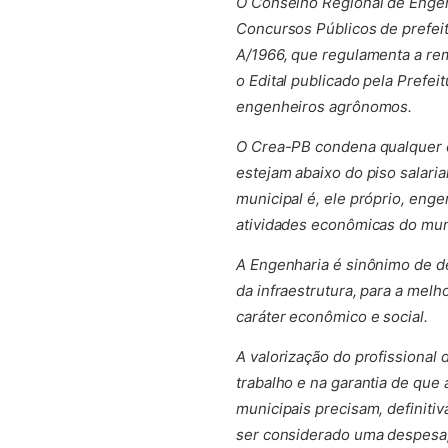
O Conselho Regional de Engen
Concursos Públicos de prefeit
A/1966, que regulamenta a re
o Edital publicado pela Prefe
engenheiros agrônomos.
O Crea-PB condena qualquer e
estejam abaixo do piso salaria
municipal é, ele próprio, eng
atividades econômicas do mun
A Engenharia é sinônimo de de
da infraestrutura, para a mel
caráter econômico e social.
A valorização do profissional
trabalho e na garantia de que
municipais precisam, definiti
ser considerado uma despesa, 