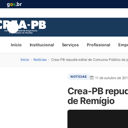
g
o
v
.br
Início
Institucional
Serviços
Profissional
Emp
Início
›
Notícias
›
Crea-PB repudia edital de Concurso Público da p
NOTÍCIAS
11 de outubro de 20
Crea-PB repudi
de Remígio