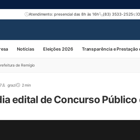
Atendimento: presencial das 8h às 16h
(83) 3533-2525
O
resa
Notícias
Eleições 2026
Transparência e Prestação
refeitura de Remígio
17
grazi
2 min
a edital de Concurso Público 