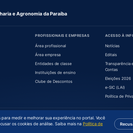
aria e Agronomia da Paraíba
PROFISSIONAIS E EMPRESAS
ACESSO À IN
 nova aba)
Área profissional
Notícias
aba)
Área empresa
Editais
Entidades de classe
Transparência 
(abre e
Contas
Instituições de ensino
Eleições 2026
Clube de Descontos
e-SIC (LAI)
Política de Pri
s para medir e melhorar sua experiência no portal. Você
ecusar os cookies de análise. Saiba mais na
Política de
Recus
(abre em nova aba)
Desenvolvido por
Axium Analytics